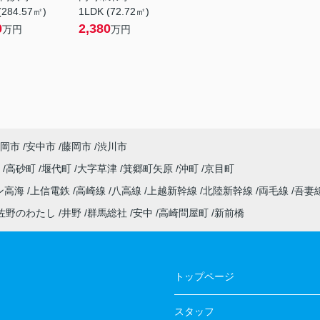
(284.57㎡)
1LDK (72.72㎡)
0
2,380
万円
万円
岡市
安中市
藤岡市
渋川市
町
高砂町
堰代町
大字草津
箕郷町矢原
沖町
京目町
ン高海
上信電鉄
高崎線
八高線
上越新幹線
北陸新幹線
両毛線
吾妻
佐野のわたし
井野
群馬総社
安中
高崎問屋町
新前橋
トップページ
スタッフ