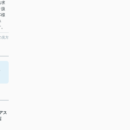
お求
り扱
客様
べ
す。
の見方
に
。
シアス
店