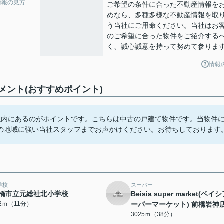
情報の見方
ご希望の条件に合った不動産情報を
めなら、多種多様な不動産情報を取
う当社にご用命ください。当社はお
のご希望に合った物件をご紹介する
く、誠心誠意を持って努めて参りま
情報
ント(おすすめポイント)
以内にあるのがポイントです。こちらは中古の戸建て物件です。当物件
の地域に強い当社スタッフまでお声かけください。お待ちしております
学校
スーパー
橋市立元総社北小学校
Beisia super market(ベイ
32ｍ（11分）
ーパーマーケット) 前橋岩神
3025ｍ（38分）