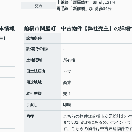
上越線
「
群馬総社
」駅 徒歩31分
交通
両毛線
「
新前橋
」駅 徒歩34分
本情報
前橋市問屋町 中古物件【弊社売主】の詳細
主】
設備条件
設備(その他)
-
土地権利
所有権
国土法届出
不要
用途地域
商業
取引態様
売主
引渡し
即時
備考
こちらの物件は前橋市立元総社北小
まで832m以内にあるのがポイントで
す。こちらの物件は中古戸建物件で