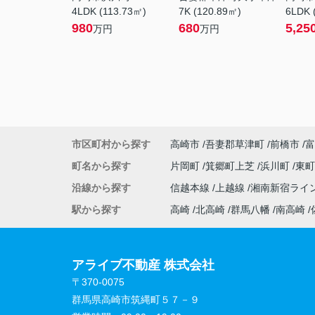
4LDK (113.73㎡)
7K (120.89㎡)
6LDK 
980
680
5,25
万円
万円
市区町村から探す
高崎市
吾妻郡草津町
前橋市
富
町名から探す
片岡町
箕郷町上芝
浜川町
東
沿線から探す
信越本線
上越線
湘南新宿ライ
駅から探す
高崎
北高崎
群馬八幡
南高崎
アライブ不動産 株式会社
〒370-0075
群馬県高崎市筑縄町５７－９