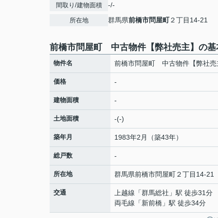
-/-
間取り/建物面積
群馬県
前橋市
問屋町
２丁目14-21
所在地
前橋市問屋町 中古物件【弊社売主】の基
物件名
前橋市問屋町 中古物件【弊社売
価格
-
建物面積
-
土地面積
-(-)
築年月
1983年2月（築43年）
総戸数
-
所在地
群馬県
前橋市
問屋町
２丁目14-21
交通
上越線
「
群馬総社
」駅 徒歩31分
両毛線
「
新前橋
」駅 徒歩34分