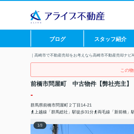
ブログ
スタッフ紹介
｜高崎市で不動産売却をお考えなら高崎市不動産売却ナビAL
この物
前橋市問屋町 中古物件【弊社売主】
-
群馬県
前橋市
問屋町
２丁目14-21
上越線「群馬総社」駅徒歩31分
両毛線「新前橋」駅
1
/
3