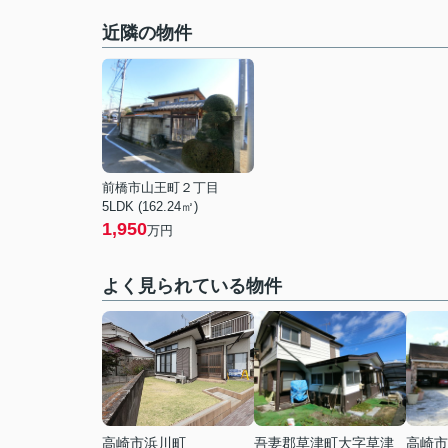
近隣の物件
前橋市山王町２丁目
5LDK (162.24㎡)
1,950
万円
よく見られている物件
高崎市浜川町
吾妻郡草津町大字草津
高崎市