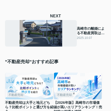
NEXT
高崎市の離婚によ
る不動産買取は何
が違う？メリット
2025.10.07
やデメリットをま
とめて解説
”不動産売却”おすすめ記事
不動産売却
不動産売却
不動産売却は大手と地元どち
【2026年版】高崎市の市場価
ら？比較ポイントと選び方を紹
値が高いエリアランキング！売