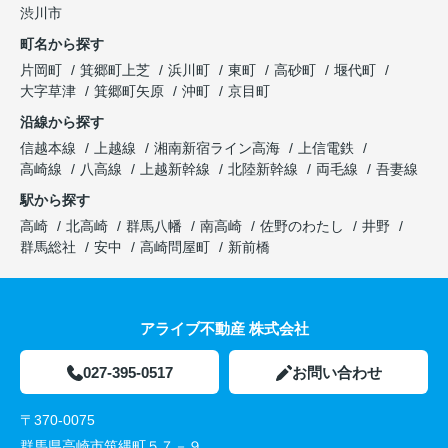
渋川市
町名から探す
片岡町
箕郷町上芝
浜川町
東町
高砂町
堰代町
大字草津
箕郷町矢原
沖町
京目町
沿線から探す
信越本線
上越線
湘南新宿ライン高海
上信電鉄
高崎線
八高線
上越新幹線
北陸新幹線
両毛線
吾妻線
駅から探す
高崎
北高崎
群馬八幡
南高崎
佐野のわたし
井野
群馬総社
安中
高崎問屋町
新前橋
アライブ不動産 株式会社
027-395-0517
お問い合わせ
〒370-0075
群馬県高崎市筑縄町５７－９