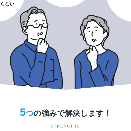
からない
5
つ
の強みで解決します！
STRENGTHS