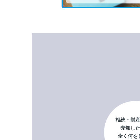
相続・財
売却し
全く何を