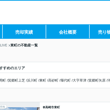
売却実績
会社概要
売り
東町の不動産一覧
IVE
すすめのエリア
岡町
/
箕郷町上芝
/
浜川町
/
東町
/
高砂町
/
堰代町
/
大字草津
/
箕郷町矢原
/
売地
高崎市
東町