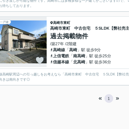
に引き渡しが可能な物件です。高崎市には多種多様な一戸建てがございますので、
お待ちしております。
一戸建
高崎市
東町
高崎市東町 中古住宅 ５SLDK【弊社売
過去掲載物件
/築27年 /2階建
高崎線
「
高崎
」駅 徒歩9分
上信電鉄
「
南高崎
」駅 徒歩25分
信越本線
「
北高崎
」駅 徒歩36分
線高崎駅周辺への引っ越しをお考えなら「高崎市東町 中古住宅 ５SLDK【弊社
向きは南向きです◎
1