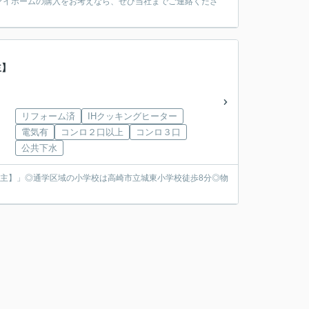
マイホームの購入をお考えなら、ぜひ当社までご連絡くださ
主】
リフォーム済
IHクッキングヒーター
電気有
コンロ２口以上
コンロ３口
公共下水
売主】」◎通学区域の小学校は高崎市立城東小学校徒歩8分◎物