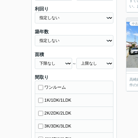
すぐ
い。
利回り
中古
築年数
面積
～
間取り
高崎
件の
ワンルーム
1K/1DK/1LDK
2K/2DK/2LDK
3K/3DK/3LDK