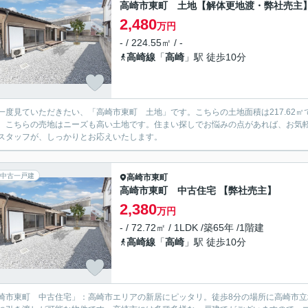
高崎市東町 土地【解体更地渡・弊社売主
2,480
万円
- / 224.55㎡ / -
高崎線
「
高崎
」駅 徒歩10分
一度見ていただきたい、「高崎市東町 土地」です。こちらの土地面積は217.62
。こちらの売地はニーズも高い土地です。住まい探しでお悩みの点があれば、お気
スタッフが、しっかりとお応えいたします。
中古一戸建
高崎市
東町
高崎市東町 中古住宅 【弊社売主】
2,380
万円
- / 72.72㎡ / 1LDK /築65年 /1階建
高崎線
「
高崎
」駅 徒歩10分
崎市東町 中古住宅」：高崎市エリアの新居にピッタリ。徒歩8分の場所に高崎市立