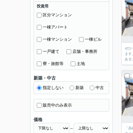
投資用
区分マンション
一棟アパート
一棟マンション
一棟ビル
ぜひ
一戸建て
店舗・事務所
ます
ある
寮・旅館等
土地
新築・中古
指定しない
新築
中古
販売中のみ表示
価格
～
「高