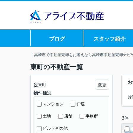
ブログ
スタッフ紹介
｜高崎市で不動産売却をお考えなら高崎市不動産売却ナビAL
東町の不動産一覧
お
東町
変更
物件種別
片
マンション
戸建
土地
店舗
事務所
3
件
ビル・その他