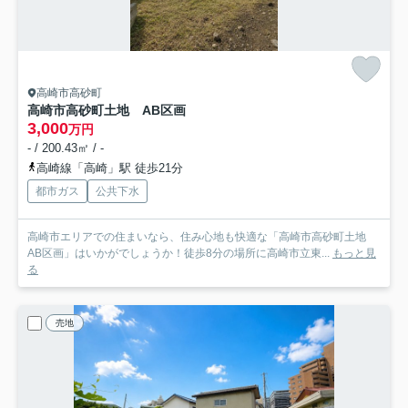
高崎市高砂町
高崎市高砂町土地 AB区画
3,000
万円
- / 200.43㎡ / -
高崎線「高崎」駅 徒歩21分
都市ガス
公共下水
高崎市エリアでの住まいなら、住み心地も快適な「高崎市高砂町土地
AB区画」はいかがでしょうか！徒歩8分の場所に高崎市立東...
もっと見
る
売地