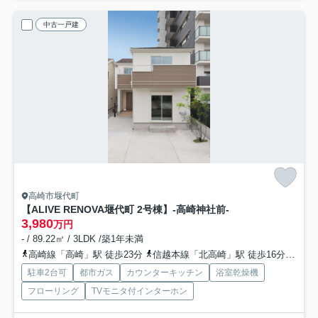
中古一戸建
高崎市堰代町
【ALIVE RENOVA堰代町 2号棟】‐高崎神社前-
3,980
万円
- / 89.22㎡ / 3LDK /築1年未満
高崎線「高崎」駅 徒歩23分
信越本線「北高崎」駅 徒歩16分
上信
駐車2台可
都市ガス
カウンターキッチン
浴室乾燥機
フローリング
TVモニタ付インターホン