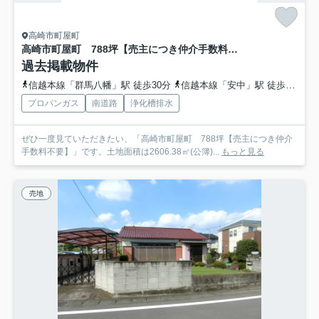
高崎市町屋町
高崎市町屋町 788坪【売主につき仲介手数料不要】
過去掲載物件
信越本線「群馬八幡」駅 徒歩30分
信越本線「安中」駅 徒歩57分
プロパンガス
南道路
浄化槽排水
ぜひ一度見ていただきたい、「高崎市町屋町 788坪【売主につき仲介
手数料不要】」です。土地面積は2606.38㎡(公簿)...
もっと見る
売地