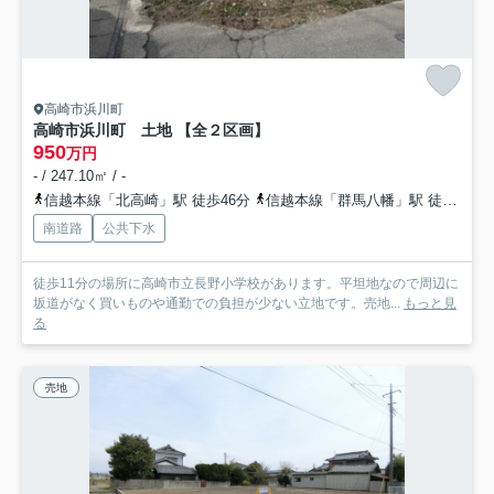
高崎市浜川町
高崎市浜川町 土地 【全２区画】
950
万円
- / 247.10㎡ / -
信越本線「北高崎」駅 徒歩46分
信越本線「群馬八幡」駅 徒歩52分
南道路
公共下水
徒歩11分の場所に高崎市立長野小学校があります。平坦地なので周辺に
坂道がなく買いものや通勤での負担が少ない立地です。売地...
もっと見
る
売地