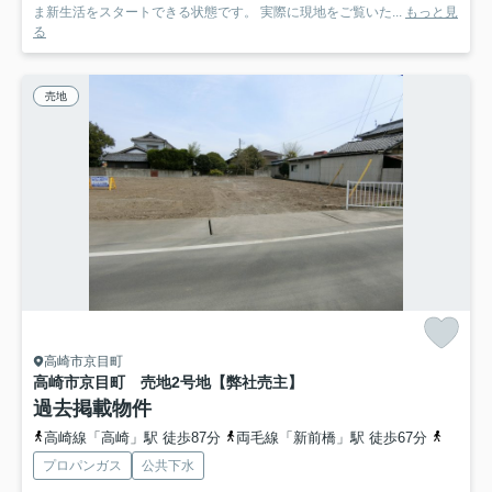
ま新生活をスタートできる状態です。 実際に現地をご覧いた...
もっと見
る
売地
高崎市京目町
高崎市京目町 売地2号地【弊社売主】
過去掲載物件
高崎線「高崎」駅 徒歩87分
両毛線「新前橋」駅 徒歩67分
高崎線
プロパンガス
公共下水