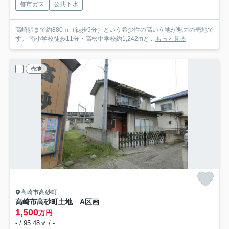
都市ガス
公共下水
高崎駅まで約880ｍ（徒歩9分）という希少性の高い立地が魅力の売地で
す。 南小学校徒歩11分・高松中学校約1,242mと...
もっと見る
売地
高崎市高砂町
高崎市高砂町土地 A区画
1,500
万円
- / 95.48㎡ / -