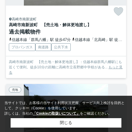
高崎市南新波町
高崎市南新波町 【売土地・解体更地渡し】
過去掲載物件
信越本線「群馬八幡」駅 徒歩47分
信越本線「北高崎」駅 徒歩48分
プロパンガス
南道路
公共下水
高崎市南新波町 【売土地・解体更地渡し】：信越本線群馬八幡駅にも
近くて便利。徒歩10分の距離に高崎市立長野郷中学校がある...
もっと見
る
売地
当サイトでは、お客様の当サイト利用状況把握、サービス向上検討を目的と
して、クッキー（Cookie）を使用しています。
詳しくは、当社の
「Cookieの取扱いについて」
をご確認ください。
閉じる