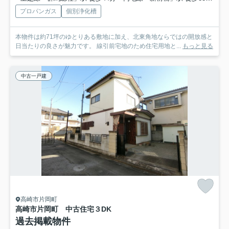
プロパンガス
個別浄化槽
本物件は約71坪のゆとりある敷地に加え、北東角地ならではの開放感と
日当たりの良さが魅力です。 線引前宅地のため住宅用地と...
もっと見る
中古一戸建
高崎市片岡町
高崎市片岡町 中古住宅３DK
過去掲載物件