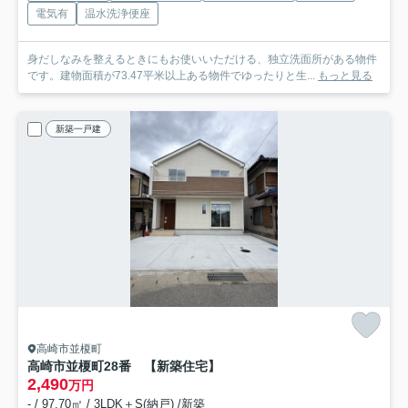
電気有
温水洗浄便座
身だしなみを整えるときにもお使いいただける、独立洗面所がある物件
です。建物面積が73.47平米以上ある物件でゆったりと生...
もっと見る
新築一戸建
高崎市並榎町
高崎市並榎町28番 【新築住宅】
2,490
万円
- / 97.70㎡ / 3LDK＋S(納戸) /新築