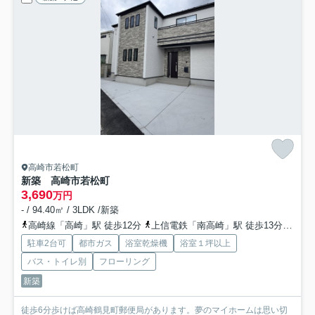
高崎市若松町
新築 高崎市若松町
3,690
万円
- / 94.40㎡ / 3LDK /新築
高崎線「高崎」駅 徒歩12分
上信電鉄「南高崎」駅 徒歩13分
上信
駐車2台可
都市ガス
浴室乾燥機
浴室１坪以上
バス・トイレ別
フローリング
新築
徒歩6分歩けば高崎鶴見町郵便局があります。夢のマイホームは思い切