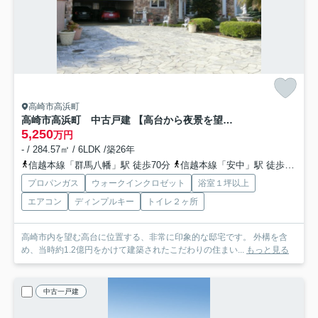
高崎市高浜町
高崎市高浜町 中古戸建 【高台から夜景を望むリゾート邸宅】
5,250
万円
- / 284.57㎡ / 6LDK /築26年
信越本線「群馬八幡」駅 徒歩70分
信越本線「安中」駅 徒歩92分
プロパンガス
ウォークインクロゼット
浴室１坪以上
エアコン
ディンプルキー
トイレ２ヶ所
高崎市内を望む高台に位置する、非常に印象的な邸宅です。 外構を含
め、当時約1.2億円をかけて建築されたこだわりの住まい...
もっと見る
中古一戸建