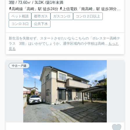
3階 / 73.60㎡ / 3LDK /築1年未満
高崎線「高崎」駅 徒歩24分
上信電鉄「南高崎」駅 徒歩38分
上信
ペット相談
都市ガス
ガスコンロ
コンロ２口以上
コンロ３口
公共下水
新生活を失敗せず、スタートさせたいならこちらの「ポレスター高崎テ
ラス 3階」はいかがでしょうか。通学区域内の小学校は高崎...
もっと
見る
中古一戸建