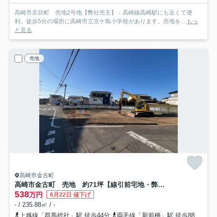
高崎市京目町 売地2号地【弊社売主】：高崎線高崎駅にも近くて便
利。徒歩5分の場所に高崎市立京ケ島小学校があります。売地を...
もっ
と見る
売地
高崎市金古町
高崎市金古町 売地 約71坪【線引前宅地・弊社売主】
538
万円
6月22日 値下げ
- / 235.88㎡ / -
上越線「群馬総社」駅 徒歩44分
両毛線「新前橋」駅 徒歩88分
両