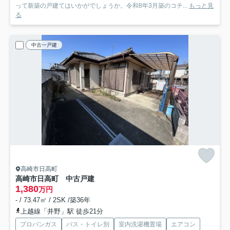
って新築の戸建てはいかがでしょうか。令和8年3月築のコチ...
もっと見
る
中古一戸建
高崎市日高町
高崎市日高町 中古戸建
1,380
万円
- / 73.47㎡ / 2SK /築36年
上越線「井野」駅 徒歩21分
プロパンガス
バス・トイレ別
室内洗濯機置場
エアコン