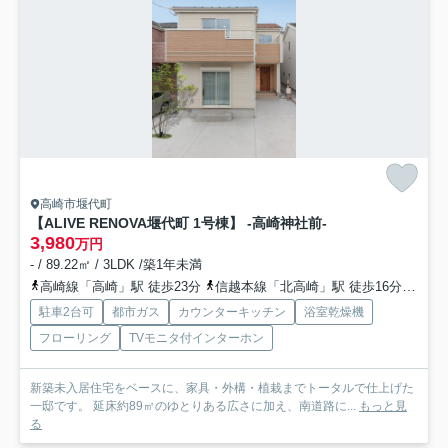
高崎市堰代町
【ALIVE RENOVA堰代町 1号棟】 ‐高崎神社前-
3,980
万円
- / 89.22㎡ / 3LDK /築1年未満
高崎線「高崎」駅 徒歩23分
信越本線「北高崎」駅 徒歩16分
上信
駐車2台可
都市ガス
カウンターキッチン
浴室乾燥機
フローリング
TVモニタ付インターホン
新築未入居住宅をベースに、家具・外構・植栽までトータルで仕上げた
一邸です。 延床約89㎡のゆとりある広さに加え、南道路に...
もっと見
る