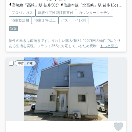
高崎線「高崎」駅 徒歩50分
信越本線「北高崎」駅 徒歩16分
上越
プロパンガス
建設住宅性能評価書付
カウンターキッチン
浴室乾燥機
浴室１坪以上
バス・トイレ別
新築
物件の向きは南向きです。うれしい購入価格2,490万円の物件でゆとり
ある生活を実現。フラット35Sに対応しているため税制...
もっと見る
中古一戸建