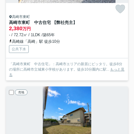
高崎市東町
高崎市東町 中古住宅 【弊社売主】
2,380
万円
- / 72.72㎡ / 1LDK /築65年
高崎線「高崎」駅 徒歩10分
公共下水
「高崎市東町 中古住宅」：高崎市エリアの新居にピッタリ。徒歩8分
の場所に高崎市立城東小学校があります。徒歩10分圏内に駅...
もっと見
る
売地