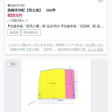
高崎市沖町
高崎市沖町【売土地】 102坪
820
万円
- / 339.03㎡ / -
信越本線「群馬八幡」駅 徒歩36分
信越本線「北高崎」駅 徒歩62分
南道路
浄化槽排水
こだわりで選びたい方におすすめ。高崎市エリアで住まいをお探しなら
「高崎市沖町【売土地】 102坪」。徒歩20分の場所に高...
もっと見る
売地