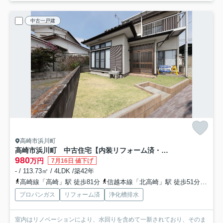
中古一戸建
高崎市浜川町
高崎市浜川町 中古住宅【内装リフォーム済・弊社売主】
980
万円
7月16日 値下げ
- / 113.73㎡ / 4LDK /築42年
高崎線「高崎」駅 徒歩81分
信越本線「北高崎」駅 徒歩51分
信越
プロパンガス
リフォーム済
浄化槽排水
室内はリノベーションにより、水回りを含めて一新されており、そのま