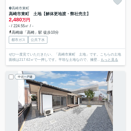
高崎市東町
高崎市東町 土地【解体更地渡・弊社売主】
2,480
万円
- / 224.55㎡ / -
高崎線「高崎」駅 徒歩10分
都市ガス
公共下水
ぜひ一度見ていただきたい、「高崎市東町 土地」です。こちらの土地
面積は217.62㎡で一押しです。平坦な土地なので、擁壁...
もっと見る
中古一戸建