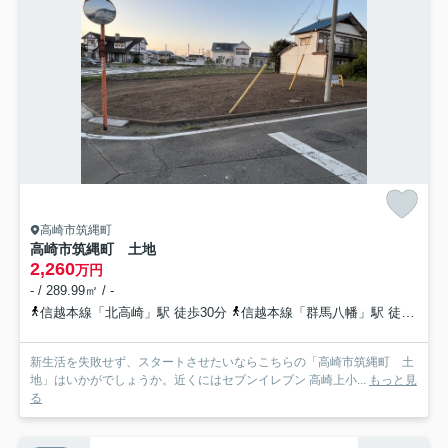
高崎市筑縄町
高崎市筑縄町 土地
2,260
万円
- / 289.99㎡ / -
信越本線「北高崎」駅 徒歩30分
信越本線「群馬八幡」駅 徒歩44分
新生活を失敗せず、スタートさせたいならこちらの「高崎市筑縄町 土
地」はいかがでしょうか。近くにはセブンイレブン 高崎上小...
もっと見
る