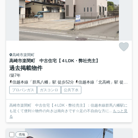
高崎市楽間町
高崎市楽間町 中古住宅【４LDK・弊社売主】
過去掲載物件
/築7年
信越本線「群馬八幡」駅 徒歩52分
信越本線「北高崎」駅 徒歩75分
プロパンガス
ガスコンロ
公共下水
高崎市楽間町 中古住宅【４LDK・弊社売主】：信越本線群馬八幡駅に
も近くて便利☆物件の向きは南向きです☆足の不自由な方に...
もっと見
る
売地