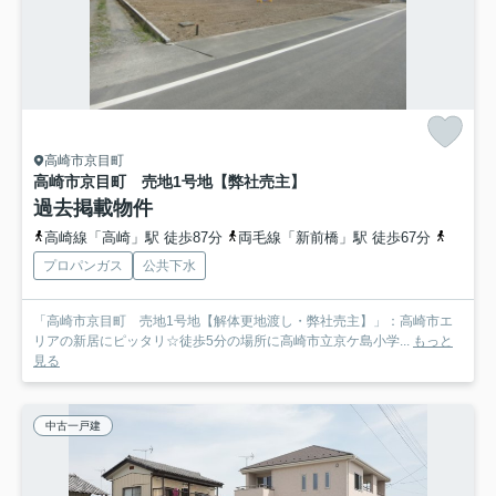
高崎市京目町
高崎市京目町 売地1号地【弊社売主】
過去掲載物件
高崎線「高崎」駅 徒歩87分
両毛線「新前橋」駅 徒歩67分
高崎線
プロパンガス
公共下水
「高崎市京目町 売地1号地【解体更地渡し・弊社売主】」：高崎市エ
リアの新居にピッタリ☆徒歩5分の場所に高崎市立京ケ島小学...
もっと
見る
中古一戸建