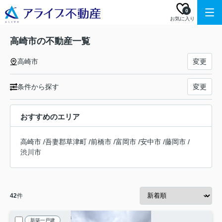
0
お気に入り
高崎市の不動産一覧
高崎市
変更
条件から探す
変更
おすすめのエリア
高崎市
/
吾妻郡草津町
/
前橋市
/
富岡市
/
安中市
/
藤岡市
/
渋川市
42
件
新築一戸建