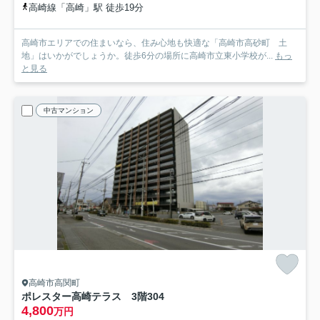
高崎線「高崎」駅 徒歩19分
高崎市エリアでの住まいなら、住み心地も快適な「高崎市高砂町 土
地」はいかがでしょうか。徒歩6分の場所に高崎市立東小学校が...
もっ
と見る
中古マンション
高崎市高関町
ポレスター高崎テラス 3階
304
4,800
万円