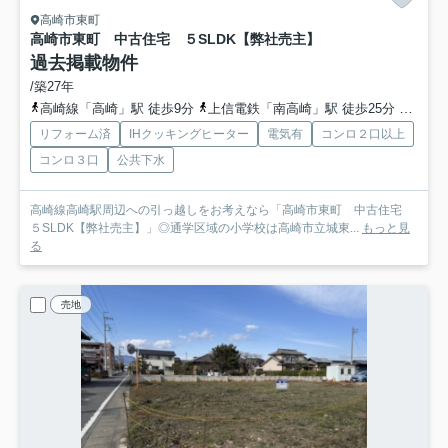
高崎市東町
高崎市東町 中古住宅 ５SLDK【弊社売主】
過去掲載物件
/築27年
高崎線「高崎」駅 徒歩9分
上信電鉄「南高崎」駅 徒歩25分
信越本
リフォーム済
IHクッキングヒーター
電気有
コンロ２口以上
コンロ３口
公共下水
高崎線高崎駅周辺への引っ越しをお考えなら「高崎市東町 中古住宅
５SLDK【弊社売主】」◎通学区域の小学校は高崎市立城東...
もっと見
る
売地