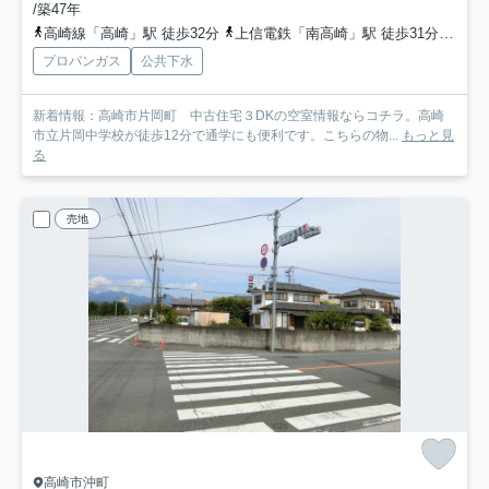
/築47年
高崎線「高崎」駅 徒歩32分
上信電鉄「南高崎」駅 徒歩31分
上信
プロパンガス
公共下水
新着情報：高崎市片岡町 中古住宅３DKの空室情報ならコチラ。高崎
市立片岡中学校が徒歩12分で通学にも便利です。こちらの物...
もっと見
る
売地
高崎市沖町