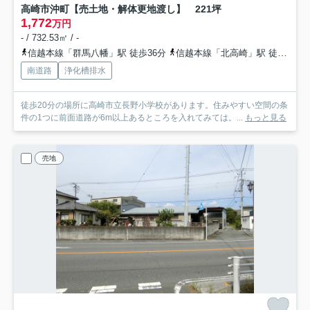
高崎市沖町【売土地・解体更地渡し】 221坪
1,772
万円
- / 732.53㎡ / -
信越本線「群馬八幡」駅 徒歩36分
信越本線「北高崎」駅 徒歩62分
南道路
浄化槽排水
徒歩20分の場所に高崎市立長野小学校があります。住みやすい空間の条
件の1つに前面道路が6m以上あるところを入れてみては。...
もっと見る
売地