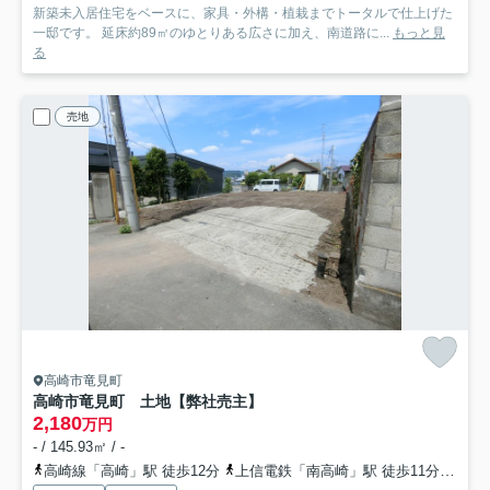
新築未入居住宅をベースに、家具・外構・植栽までトータルで仕上げた
一邸です。 延床約89㎡のゆとりある広さに加え、南道路に...
もっと見
る
売地
高崎市竜見町
高崎市竜見町 土地【弊社売主】
2,180
万円
- / 145.93㎡ / -
高崎線「高崎」駅 徒歩12分
上信電鉄「南高崎」駅 徒歩11分
上信