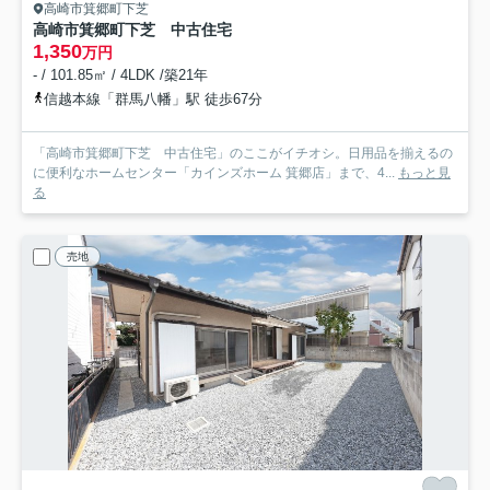
高崎市箕郷町下芝
高崎市箕郷町下芝 中古住宅
1,350
万円
- / 101.85㎡ / 4LDK /築21年
信越本線「群馬八幡」駅 徒歩67分
「高崎市箕郷町下芝 中古住宅」のここがイチオシ。日用品を揃えるの
に便利なホームセンター「カインズホーム 箕郷店」まで、4...
もっと見
る
売地