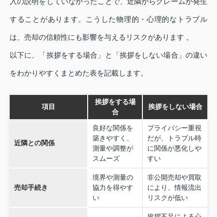
入の説明をしていなかったことで、近隣からクレームが発生
することがあります。こうした物理的・心理的なトラブル
は、売却の信頼性にも影響を与えるリスクがあります 。
以下に、「挨拶をする場合」と「挨拶をしない場合」の違い
をわかりやすくまとめた表を記載します。
挨拶をする場
項目
挨拶をしない場合
合
良好な関係を
プライバシー重視
築きやすく、
だが、トラブル時
近隣との関係
測量や調整が
に関係が悪化しや
スムーズ
すい
境界や測量の
非公開売却や買取
売却手続き
協力を得やす
により、情報流出
い
リスクが低い
挨拶不足による心