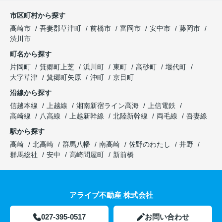
市区町村から探す
高崎市
吾妻郡草津町
前橋市
富岡市
安中市
藤岡市
渋川市
町名から探す
片岡町
箕郷町上芝
浜川町
東町
高砂町
堰代町
大字草津
箕郷町矢原
沖町
京目町
沿線から探す
信越本線
上越線
湘南新宿ライン高海
上信電鉄
高崎線
八高線
上越新幹線
北陸新幹線
両毛線
吾妻線
駅から探す
高崎
北高崎
群馬八幡
南高崎
佐野のわたし
井野
群馬総社
安中
高崎問屋町
新前橋
アライブ不動産 株式会社
027-395-0517
お問い合わせ