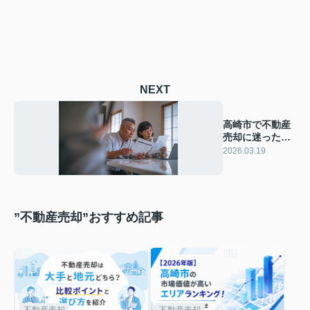
NEXT
高崎市で不動産
売却に迷った時
どうする？判断
2026.03.19
材料や準備の流
れを解説
”不動産売却”おすすめ記事
不動産売却
不動産売却