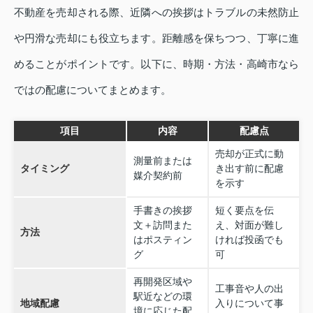
不動産を売却される際、近隣への挨拶はトラブルの未然防止
や円滑な売却にも役立ちます。距離感を保ちつつ、丁寧に進
めることがポイントです。以下に、時期・方法・高崎市なら
ではの配慮についてまとめます。
項目
内容
配慮点
売却が正式に動
測量前または
タイミング
き出す前に配慮
媒介契約前
を示す
手書きの挨拶
短く要点を伝
文＋訪問また
え、対面が難し
方法
はポスティン
ければ投函でも
グ
可
再開発区域や
工事音や人の出
駅近などの環
地域配慮
入りについて事
境に応じた配