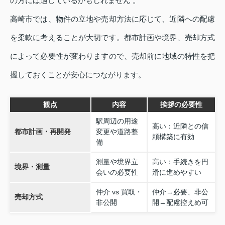
の方には適しているかもしれません 。
高崎市では、物件の立地や売却方法に応じて、近隣への配慮
を柔軟に考えることが大切です。都市計画や境界、売却方式
によって必要性が変わりますので、売却前に地域の特性を把
握しておくことが安心につながります。
観点
内容
挨拶の必要性
駅周辺の用途
高い：近隣との信
都市計画・再開発
変更や道路整
頼構築に有効
備
測量や境界立
高い：手続きを円
境界・測量
会いの必要性
滑に進めやすい
仲介 vs 買取・
仲介→必要、非公
売却方式
非公開
開→配慮控えめ可