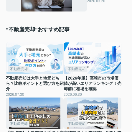
の立て方はご存じで
2026.03.20
すか 失敗しない手
順を簡単にご紹介
”不動産売却”おすすめ記事
不動産売却
不動産売却
不動産売却は大手と地元どち
【2026年版】高崎市の市場価
ら？比較ポイントと選び方を紹
値が高いエリアランキング！売
介
却前に相場を確認
2026.07.30
2026.06.30
不動産売却
不動産売却