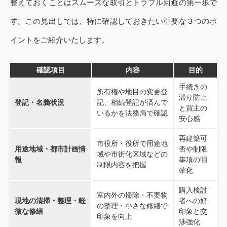
整えておくことはスムーズな取引とトラブル回避の第一歩で
す。この見出しでは、特に確認しておきたい重要な３つのポ
イントをご紹介いたします。
確認項目
内容
目的
手続きの
所有権や地目の変更登
滞り防止
登記・名義状況
記、相続登記が済んで
と買主の
いるかを法務局で確認
安心感
再建築可
市役所・役所で用途地
用途地域・都市計画情
否や制限
域や市街化区域などの
報
事項の明
制限内容を把握
確化
購入検討
室内外の掃除・不要物
現地の清掃・整理・軽
者への好
の整理・小さな修繕で
微な修繕
印象と交
印象を向上
渉強化