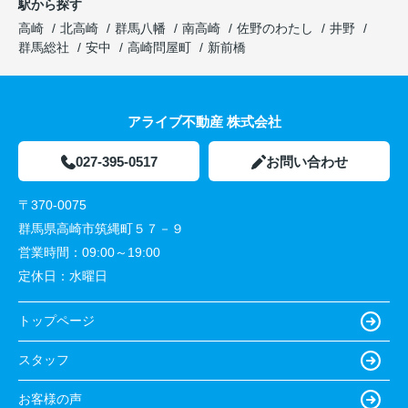
駅から探す
高崎
北高崎
群馬八幡
南高崎
佐野のわたし
井野
群馬総社
安中
高崎問屋町
新前橋
アライブ不動産 株式会社
027-395-0517
お問い合わせ
〒370-0075
群馬県高崎市筑縄町５７－９
営業時間：
09:00～19:00
定休日：
水曜日
トップページ
スタッフ
お客様の声