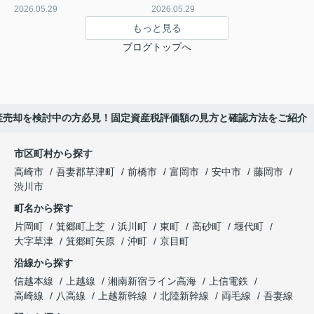
2026.05.29
2026.05.29
もっと見る
ブログトップへ
産売却を検討中の方必見！固定資産税評価額の見方と確認方法をご紹介
市区町村から探す
高崎市
吾妻郡草津町
前橋市
富岡市
安中市
藤岡市
渋川市
町名から探す
片岡町
箕郷町上芝
浜川町
東町
高砂町
堰代町
大字草津
箕郷町矢原
沖町
京目町
沿線から探す
信越本線
上越線
湘南新宿ライン高海
上信電鉄
高崎線
八高線
上越新幹線
北陸新幹線
両毛線
吾妻線