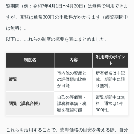
覧期間（例：令和7年4月1日〜4月30日）は無料で利用できま
すが、閲覧は通常300円の手数料がかかります（縦覧期間中
は無料）。
以下に、これらの制度の概要を表にまとめました。
利用時のポイン
制度名
内容
ト
市内他の資産と
所有者名は非記
縦覧
の評価額の比較
載。期間中に限
が可能
り無料。
自己の評価額・
縦覧期間中は無
閲覧（課税台帳）
課税標準額・税
料、通常は1件
額を確認可能
300円。
これらを活用することで、売却価格の目安を考える際、自分