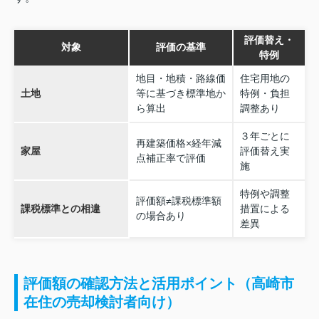
評価替え・
対象
評価の基準
特例
地目・地積・路線価
住宅用地の
土地
等に基づき標準地か
特例・負担
ら算出
調整あり
３年ごとに
再建築価格×経年減
家屋
評価替え実
点補正率で評価
施
特例や調整
評価額≠課税標準額
課税標準との相違
措置による
の場合あり
差異
評価額の確認方法と活用ポイント（高崎市
在住の売却検討者向け）