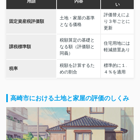
用語
内容
い
評価替えによ
土地・家屋の基準
固定資産税評価額
り３年ごとに
となる価格
更新
税額算定の基礎と
住宅用地には
課税標準額
なる額（評価額と
軽減措置あり
同義）
税額を計算するた
標準的に１.
税率
めの割合
４％を適用
高崎市における土地と家屋の評価のしくみ