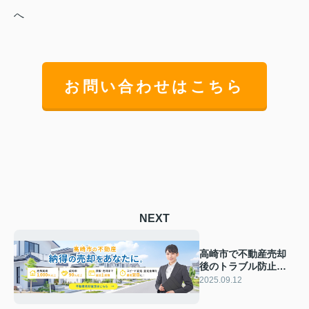
へ
お問い合わせはこちら
NEXT
高崎市で不動産売却
後のトラブル防止策
は？安心して引き渡
2025.09.12
すためのポイント紹
介