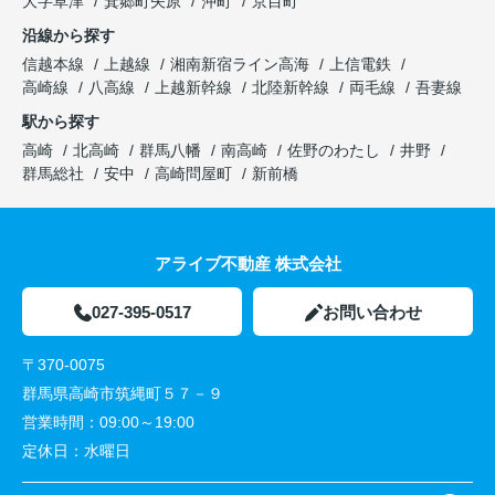
大字草津
箕郷町矢原
沖町
京目町
沿線から探す
信越本線
上越線
湘南新宿ライン高海
上信電鉄
高崎線
八高線
上越新幹線
北陸新幹線
両毛線
吾妻線
駅から探す
高崎
北高崎
群馬八幡
南高崎
佐野のわたし
井野
群馬総社
安中
高崎問屋町
新前橋
アライブ不動産 株式会社
027-395-0517
お問い合わせ
〒370-0075
群馬県高崎市筑縄町５７－９
営業時間：
09:00～19:00
定休日：
水曜日