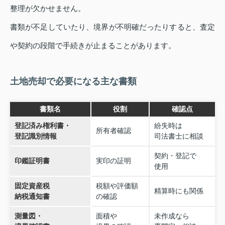
整理が欠かせません。
書類が不足していたり、境界が不明確だったりすると、査定
や契約の段階で手続きが止まることがあります。
土地売却で必要になる主な書類
書類名
役割
確認点
登記済み権利書・
紛失時は
所有者確認
登記識別情報
司法書士に相談
契約・登記で
印鑑証明書
実印の証明
使用
固定資産税
税額や評価額
精算時にも関係
納税通知書
の確認
測量図・
面積や
未作成なら