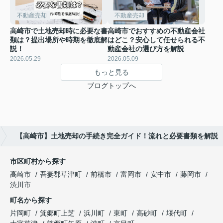
不動産売却
不動産売却
高崎市で土地売却時に必要な書
高崎市でおすすめの不動産会社
類は？提出場所や時期を徹底解
はどこ？安心して任せられる不
説！
動産会社の選び方を解説
2026.05.29
2026.05.09
もっと見る
ブログトップへ
【高崎市】土地売却の手続き完全ガイド！流れと必要書類を解説
市区町村から探す
高崎市
吾妻郡草津町
前橋市
富岡市
安中市
藤岡市
渋川市
町名から探す
片岡町
箕郷町上芝
浜川町
東町
高砂町
堰代町