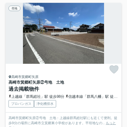
売地
高崎市箕郷町矢原
高崎市箕郷町矢原②号地 土地
過去掲載物件
上越線「群馬総社」駅 徒歩98分
信越本線「群馬八幡」駅 徒歩102分
プロパンガス
浄化槽排水
高崎市箕郷町矢原②号地 土地：上越線群馬総社駅にも近くて便利。徒
歩9分の場所に高崎市立箕郷東小学校があります。平坦地なの...
もっと