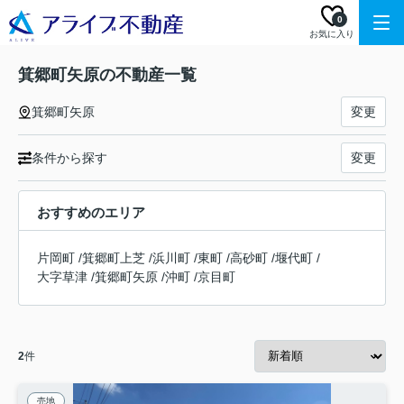
0
お気に入り
箕郷町矢原の不動産一覧
箕郷町矢原
変更
条件から探す
変更
おすすめのエリア
片岡町
/
箕郷町上芝
/
浜川町
/
東町
/
高砂町
/
堰代町
/
大字草津
/
箕郷町矢原
/
沖町
/
京目町
2
件
売地