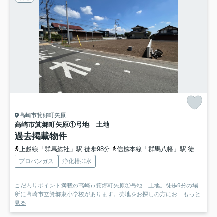
高崎市箕郷町矢原
高崎市箕郷町矢原①号地 土地
過去掲載物件
上越線「群馬総社」駅 徒歩98分
信越本線「群馬八幡」駅 徒歩102分
プロパンガス
浄化槽排水
こだわりポイント満載の高崎市箕郷町矢原①号地 土地。徒歩9分の場
所に高崎市立箕郷東小学校があります。売地をお探しの方にお...
もっと
見る