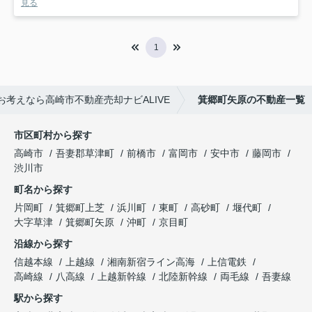
見る
1
考えなら高崎市不動産売却ナビALIVE
箕郷町矢原の不動産一覧
市区町村から探す
高崎市
吾妻郡草津町
前橋市
富岡市
安中市
藤岡市
渋川市
町名から探す
片岡町
箕郷町上芝
浜川町
東町
高砂町
堰代町
大字草津
箕郷町矢原
沖町
京目町
沿線から探す
信越本線
上越線
湘南新宿ライン高海
上信電鉄
高崎線
八高線
上越新幹線
北陸新幹線
両毛線
吾妻線
駅から探す