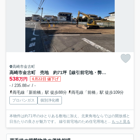
高崎市金古町
高崎市金古町 売地 約71坪【線引前宅地・弊社売主】
538
万円
6月22日 値下げ
- / 235.88㎡ / -
両毛線「新前橋」駅 徒歩88分
両毛線「前橋」駅 徒歩109分
プロパンガス
個別浄化槽
本物件は約71坪のゆとりある敷地に加え、北東角地ならではの開放感と
日当たりの良さが魅力です。 線引前宅地のため住宅用地と...
もっと見る