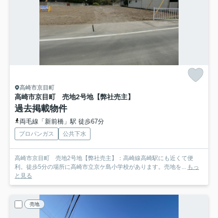
高崎市京目町
高崎市京目町 売地2号地【弊社売主】
過去掲載物件
両毛線「新前橋」駅 徒歩67分
プロパンガス
公共下水
高崎市京目町 売地2号地【弊社売主】：高崎線高崎駅にも近くて便
利。徒歩5分の場所に高崎市立京ケ島小学校があります。売地を...
もっ
と見る
売地