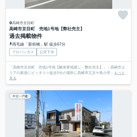
高崎市京目町
高崎市京目町 売地1号地【弊社売主】
過去掲載物件
両毛線「新前橋」駅 徒歩67分
プロパンガス
公共下水
「高崎市京目町 売地1号地【解体更地渡し・弊社売主】」：高崎市エ
リアの新居にピッタリ☆徒歩5分の場所に高崎市立京ケ島小学...
もっと
見る
中古一戸建