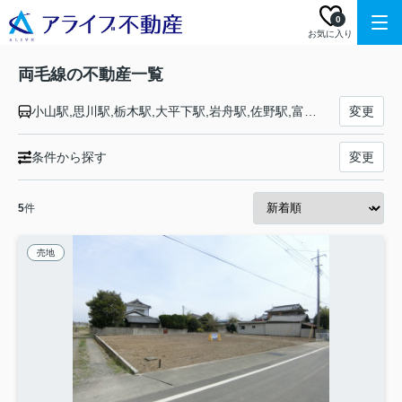
0
お気に入り
両毛線の不動産一覧
小山駅,思川駅,栃木駅,大平下駅,岩舟駅,佐野駅,富田駅,あしかがフラワーパーク駅,足利駅,山前駅,小俣駅,桐生駅,岩宿駅,国定駅,伊勢崎駅,駒形駅,前橋大島駅,前橋駅,新前橋駅
変更
条件から探す
変更
5
件
売地