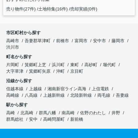
売り物件(27件)
土地特集(16件)
売却実績(0件)
市区町村から探す
高崎市
吾妻郡草津町
前橋市
富岡市
安中市
藤岡市
渋川市
町名から探す
片岡町
箕郷町上芝
浜川町
東町
高砂町
堰代町
大字草津
箕郷町矢原
沖町
京目町
沿線から探す
信越本線
上越線
湘南新宿ライン高海
上信電鉄
高崎線
八高線
上越新幹線
北陸新幹線
両毛線
吾妻線
駅から探す
高崎
北高崎
群馬八幡
南高崎
佐野のわたし
井野
群馬総社
安中
高崎問屋町
新前橋