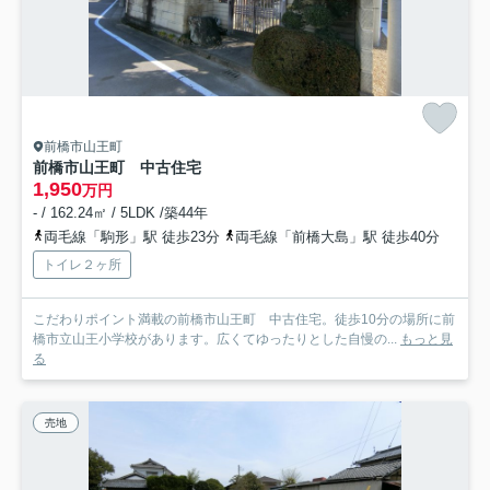
前橋市山王町
前橋市山王町 中古住宅
1,950
万円
- / 162.24㎡ / 5LDK /築44年
両毛線「駒形」駅 徒歩23分
両毛線「前橋大島」駅 徒歩40分
トイレ２ヶ所
こだわりポイント満載の前橋市山王町 中古住宅。徒歩10分の場所に前
橋市立山王小学校があります。広くてゆったりとした自慢の...
もっと見
る
売地