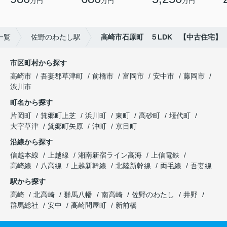
万円
万円
万円
一覧
佐野のわたし駅
高崎市石原町 ５LDK 【中古住宅】
市区町村から探す
高崎市
吾妻郡草津町
前橋市
富岡市
安中市
藤岡市
渋川市
町名から探す
片岡町
箕郷町上芝
浜川町
東町
高砂町
堰代町
大字草津
箕郷町矢原
沖町
京目町
沿線から探す
信越本線
上越線
湘南新宿ライン高海
上信電鉄
高崎線
八高線
上越新幹線
北陸新幹線
両毛線
吾妻線
駅から探す
高崎
北高崎
群馬八幡
南高崎
佐野のわたし
井野
群馬総社
安中
高崎問屋町
新前橋