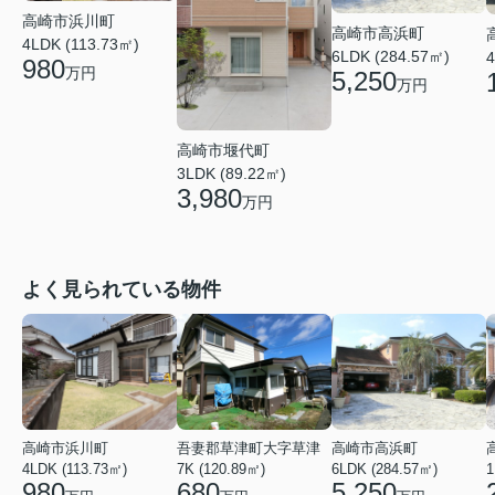
高崎市浜川町
高崎市高浜町
4LDK (113.73㎡)
6LDK (284.57㎡)
4
980
万円
5,250
万円
高崎市堰代町
3LDK (89.22㎡)
3,980
万円
よく見られている物件
高崎市浜川町
吾妻郡草津町大字草津
高崎市高浜町
4LDK (113.73㎡)
7K (120.89㎡)
6LDK (284.57㎡)
1
980
680
5,250