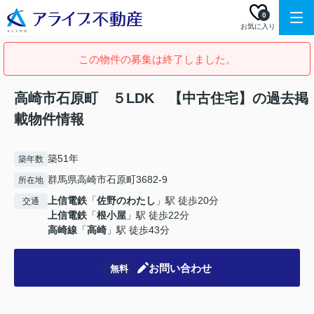
0
お気に入り
この物件の募集は終了しました。
高崎市石原町 ５LDK 【中古住宅】の過去掲
載物件情報
築51年
築年数
群馬県高崎市石原町3682-9
所在地
上信電鉄
「
佐野のわたし
」駅 徒歩20分
交通
上信電鉄
「
根小屋
」駅 徒歩22分
高崎線
「
高崎
」駅 徒歩43分
お問い合わせ
無料