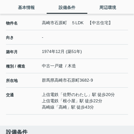
基本情報
設備条件
周辺環境
高崎市石原町 ５LDK 【中古住宅】
物件名
-
向き
1974年12月 (築51年)
築年月
中古一戸建 / 木造
種別 / 構造
群馬県
高崎市
石原町
3682-9
所在地
上信電鉄
「
佐野のわたし
」駅 徒歩20分
交通
上信電鉄
「
根小屋
」駅 徒歩22分
高崎線
「
高崎
」駅 徒歩43分
設備条件