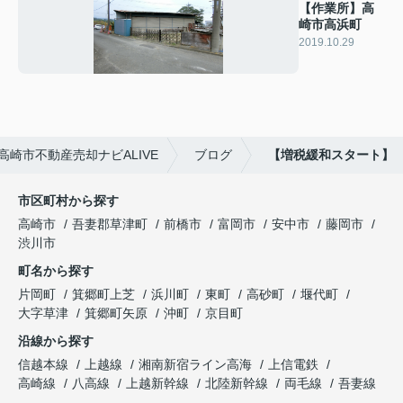
【作業所】高
崎市高浜町
2019.10.29
崎市不動産売却ナビALIVE
ブログ
【増税緩和スタート】
市区町村から探す
高崎市
吾妻郡草津町
前橋市
富岡市
安中市
藤岡市
渋川市
町名から探す
片岡町
箕郷町上芝
浜川町
東町
高砂町
堰代町
大字草津
箕郷町矢原
沖町
京目町
沿線から探す
信越本線
上越線
湘南新宿ライン高海
上信電鉄
高崎線
八高線
上越新幹線
北陸新幹線
両毛線
吾妻線