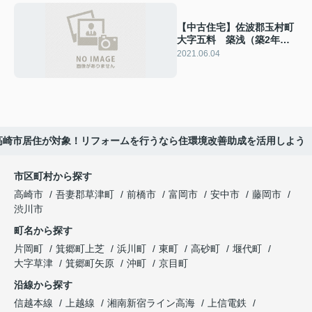
【中古住宅】佐波郡玉村町
大字五料 築浅（築2年）
４LDK
2021.06.04
高崎市居住が対象！リフォームを行うなら住環境改善助成を活用しよう
市区町村から探す
高崎市
吾妻郡草津町
前橋市
富岡市
安中市
藤岡市
渋川市
町名から探す
片岡町
箕郷町上芝
浜川町
東町
高砂町
堰代町
大字草津
箕郷町矢原
沖町
京目町
沿線から探す
信越本線
上越線
湘南新宿ライン高海
上信電鉄