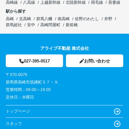
高崎線
八高線
上越新幹線
北陸新幹線
両毛線
吾妻線
駅から探す
高崎
北高崎
群馬八幡
南高崎
佐野のわたし
井野
群馬総社
安中
高崎問屋町
新前橋
アライブ不動産 株式会社
027-395-0517
お問い合わせ
〒370-0075
群馬県高崎市筑縄町５７－９
営業時間：
09:00～19:00
定休日：
水曜日
トップページ
スタッフ