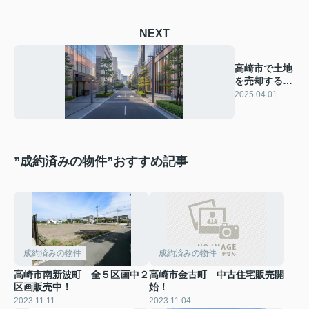
NEXT
高崎市で土地
を売却するに
は？成功のポ
2025.04.01
イントをご紹
介
”成約済みの物件”おすすめ記事
成約済みの物件
成約済みの物件
高崎市南新波町 全５区画中２
高崎市金古町 中古住宅販売開
区画販売中！
始！
2023.11.11
2023.11.04