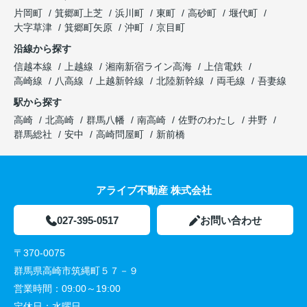
片岡町
箕郷町上芝
浜川町
東町
高砂町
堰代町
大字草津
箕郷町矢原
沖町
京目町
沿線から探す
信越本線
上越線
湘南新宿ライン高海
上信電鉄
高崎線
八高線
上越新幹線
北陸新幹線
両毛線
吾妻線
駅から探す
高崎
北高崎
群馬八幡
南高崎
佐野のわたし
井野
群馬総社
安中
高崎問屋町
新前橋
アライブ不動産 株式会社
027-395-0517
お問い合わせ
〒370-0075
群馬県高崎市筑縄町５７－９
営業時間：
09:00～19:00
定休日：
水曜日