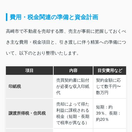
費用・税金関連の準備と資金計画
高崎市で不動産を売却する際、売主が事前に把握しておくべ
き主な費用・税金項目と、引き渡しに伴う精算への準備につ
いて、以下のとおり整理いたします。
項目
内容
目安費用など
売買契約書に貼付
契約金額に応
印紙税
が必要な収入印紙
じて数千円〜
代
数万円
売却によって得た
短期：約
利益に課税される
譲渡所得税・住民税
39％、長期：
税金（短期・長期
約20％
で税率が異なる）