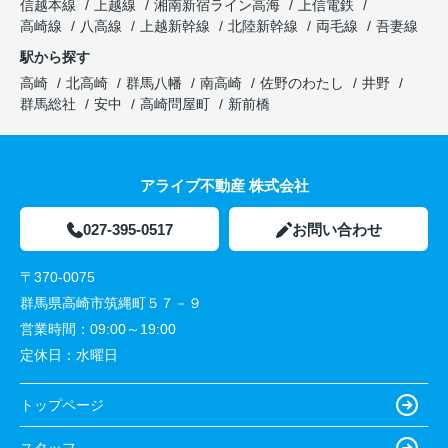
信越本線
上越線
湘南新宿ライン高海
上信電鉄
高崎線
八高線
上越新幹線
北陸新幹線
両毛線
吾妻線
駅から探す
高崎
北高崎
群馬八幡
南高崎
佐野のわたし
井野
群馬総社
安中
高崎問屋町
新前橋
アライブ不動産 株式会社
027-395-0517
お問い合わせ
〒370-0075
群馬県高崎市筑縄町５７－９
営業時間：
09:00～19:00
定休日：
水曜日
トップページ
スタッフ