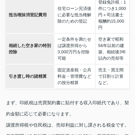
登録免許税：1
住宅ローン完済後
件につき1,000
抵当権抹消登記費用
に必要な抵当権解
円＋司法書士
除のための登記
報酬約15,000
円
一定条件を満たせ
空き家で昭和
相続した空き家の特別
ば譲渡所得から
56年以前の建
控除
3,000万円を控除
築、相続後3年
可能
以内の売却等
固定資産税・公共
売主・買主間
引き渡し時の諸精算
料金・管理費など
で日割り計算
の按分精算
など。
まず、印紙税は売買契約書に貼付する収入印紙代であり、契
約金額に応じて必要になります。
譲渡所得税や住民税は、売却利益に対し課される税金です。