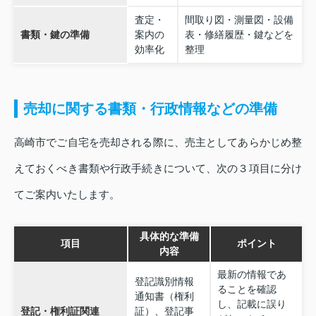
査定・
間取り図・測量図・設備
書類・鍵の準備
案内の
表・修繕履歴・鍵などを
効率化
整理
売却に関する書類・行政情報などの準備
高崎市でご自宅を売却される際に、売主としてあらかじめ整
えておくべき書類や行政手続きについて、次の３項目に分け
てご案内いたします。
具体的な準備
項目
ポイント
内容
最新の情報であ
登記識別情報
ることを確認
通知書（権利
し、記載に誤り
登記・権利証関連
証）、登記事