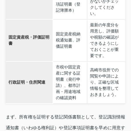
がないかチェッ
項証明書（登
クしてくださ
記簿謄本）
い。
最新の年度分を
用意し、評価額
固定資産税納
固定資産税・評価証明
や税額の確認が
税通知書、評
書
できるようにし
価証明書
ておくことが重
要です。
市税や固定資
高崎市役所での
産に関する証
閲覧や申請によ
明書（発行申
行政証明・住所関連
り、正確な区域
請）、都市計
情報を整理して
画・用途地域
おきましょう。
の確認資料
まず、所有権を証明する登記関係書類として、登記識別情報
通知書（いわゆる権利証）や登記事項証明書を早めに用意す