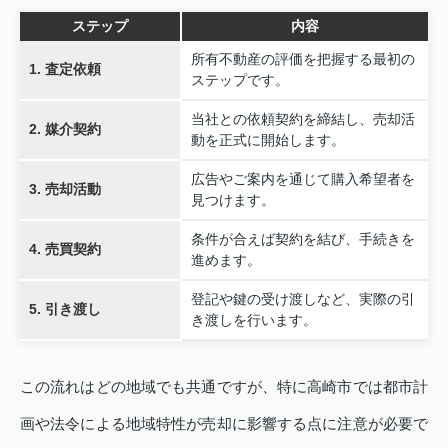
ステップ
内容
所有不動産の評価を把握する最初の
1. 査定依頼
ステップです。
当社との依頼契約を締結し、売却活
2. 媒介契約
動を正式に開始します。
広告やご案内を通じて購入希望者を
3. 売却活動
見つけます。
条件が合えば契約を結び、手続きを
4. 売買契約
進めます。
登記や鍵の受け渡しなど、実際の引
5. 引き渡し
き渡しを行います。
この流れはどの地域でも共通ですが、特に高崎市では都市計
画や法令による地域特性が売却に影響する点に注意が必要で