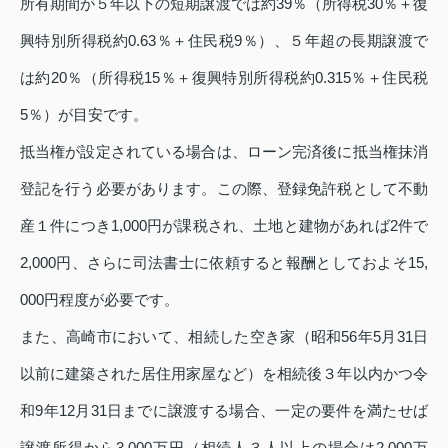
所有期間が５年以下の短期譲渡では約39％（所得税30％＋復
興特別所得税約0.63％＋住民税9％）、５年超の長期譲渡で
は約20％（所得税15％＋復興特別所得税約0.315％＋住民税
5％）が目安です。
抵当権が設定されている場合は、ローン完済後に抵当権抹消
登記を行う必要があります。この際、登録免許税として不動
産１件につき1,000円が課税され、土地と建物があれば2件で
2,000円、さらに司法書士に依頼すると報酬としておよそ15,
000円程度が必要です。
また、高崎市において、相続した空き家（昭和56年5月31日
以前に建築された居住用家屋など）を相続後３年以内かつ令
和9年12月31日までに譲渡する場合、一定の要件を満たせば
譲渡所得から3,000万円（相続人３人以上の場合は2,000万