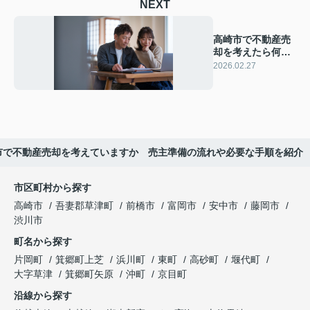
NEXT
高崎市で不動産売
却を考えたら何か
ら始める？相場や
2026.02.27
流れの基本を知っ
て安心しよう
市で不動産売却を考えていますか 売主準備の流れや必要な手順を紹介
市区町村から探す
高崎市
吾妻郡草津町
前橋市
富岡市
安中市
藤岡市
渋川市
町名から探す
片岡町
箕郷町上芝
浜川町
東町
高砂町
堰代町
大字草津
箕郷町矢原
沖町
京目町
沿線から探す