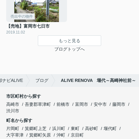
売出中の物件
【売地】富岡市七日市
2019.11.02
もっと見る
ブログトップへ
ビALIVE
ブログ
ALIVE RENOVA 堰代～高崎神社前～
市区町村から探す
高崎市
吾妻郡草津町
前橋市
富岡市
安中市
藤岡市
渋川市
町名から探す
片岡町
箕郷町上芝
浜川町
東町
高砂町
堰代町
大字草津
箕郷町矢原
沖町
京目町