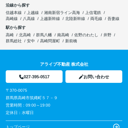
沿線から探す
信越本線
上越線
湘南新宿ライン高海
上信電鉄
高崎線
八高線
上越新幹線
北陸新幹線
両毛線
吾妻線
駅から探す
高崎
北高崎
群馬八幡
南高崎
佐野のわたし
井野
群馬総社
安中
高崎問屋町
新前橋
アライブ不動産 株式会社
027-395-0517
お問い合わせ
〒370-0075
群馬県高崎市筑縄町５７－９
営業時間：
09:00～19:00
定休日：
水曜日
トップページ