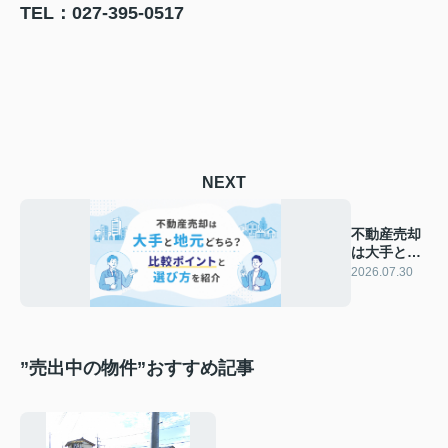
TEL：027-395-0517
NEXT
不動産売却
は大手と地
元どちら？
2026.07.30
比較ポイン
トと選び方
を紹介
”売出中の物件”おすすめ記事