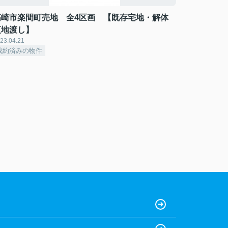
高崎市楽間町売地 全4区画 【既存宅地・解体
更地渡し】
23.04.21
成約済みの物件