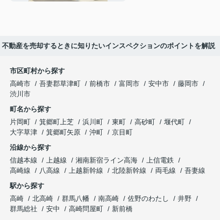
不動産を売却するときに知りたいインスペクションのポイントを解説
市区町村から探す
高崎市
吾妻郡草津町
前橋市
富岡市
安中市
藤岡市
渋川市
町名から探す
片岡町
箕郷町上芝
浜川町
東町
高砂町
堰代町
大字草津
箕郷町矢原
沖町
京目町
沿線から探す
信越本線
上越線
湘南新宿ライン高海
上信電鉄
高崎線
八高線
上越新幹線
北陸新幹線
両毛線
吾妻線
駅から探す
高崎
北高崎
群馬八幡
南高崎
佐野のわたし
井野
群馬総社
安中
高崎問屋町
新前橋