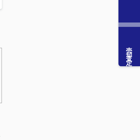
ス
イ
売却査定
伴