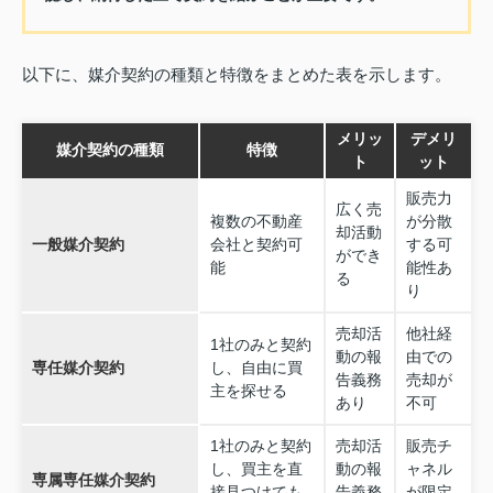
以下に、媒介契約の種類と特徴をまとめた表を示します。
メリッ
デメリ
媒介契約の種類
特徴
ト
ット
販売力
広く売
複数の不動産
が分散
却活動
一般媒介契約
会社と契約可
する可
ができ
能
能性あ
る
り
売却活
他社経
1社のみと契約
動の報
由での
専任媒介契約
し、自由に買
告義務
売却が
主を探せる
あり
不可
1社のみと契約
売却活
販売チ
し、買主を直
動の報
ャネル
専属専任媒介契約
接見つけても
告義務
が限定