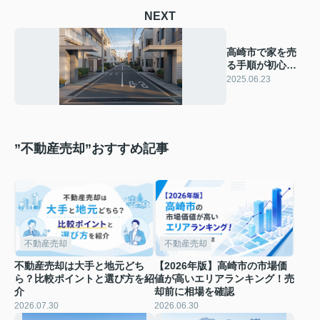
NEXT
高崎市で家を売
る手順が初心者
向けに分かる！
2025.06.23
初めての売却ポ
イントも紹介
”不動産売却”おすすめ記事
不動産売却
不動産売却
不動産売却は大手と地元どち
【2026年版】高崎市の市場価
ら？比較ポイントと選び方を紹
値が高いエリアランキング！売
介
却前に相場を確認
2026.07.30
2026.06.30