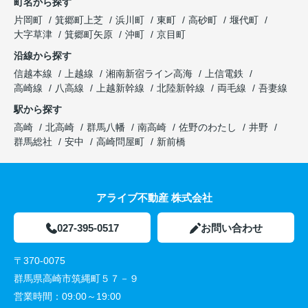
町名から探す
片岡町
箕郷町上芝
浜川町
東町
高砂町
堰代町
大字草津
箕郷町矢原
沖町
京目町
沿線から探す
信越本線
上越線
湘南新宿ライン高海
上信電鉄
高崎線
八高線
上越新幹線
北陸新幹線
両毛線
吾妻線
駅から探す
高崎
北高崎
群馬八幡
南高崎
佐野のわたし
井野
群馬総社
安中
高崎問屋町
新前橋
アライブ不動産 株式会社
027-395-0517
お問い合わせ
〒370-0075
群馬県高崎市筑縄町５７－９
営業時間：
09:00～19:00