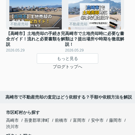
不動産売却
不動産売却
【高崎市】土地売却の手続き完
高崎市で土地売却時に必要な書
全ガイド！流れと必要書類を解
類は？提出場所や時期を徹底解
説
説！
2026.05.29
2026.05.29
もっと見る
ブログトップへ
高崎市で不動産売却の査定はどう依頼する？手順や依頼方法を解説
市区町村から探す
高崎市
吾妻郡草津町
前橋市
富岡市
安中市
藤岡市
渋川市