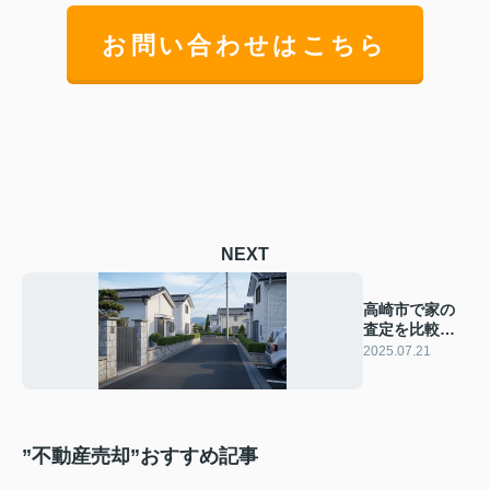
お問い合わせはこちら
NEXT
高崎市で家の
査定を比較す
る方法は？失
2025.07.21
敗しない選び
方を解説
”不動産売却”おすすめ記事