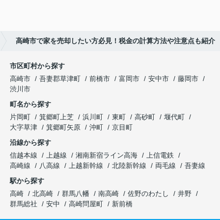
高崎市で家を売却したい方必見！税金の計算方法や注意点も紹介
市区町村から探す
高崎市
吾妻郡草津町
前橋市
富岡市
安中市
藤岡市
渋川市
町名から探す
片岡町
箕郷町上芝
浜川町
東町
高砂町
堰代町
大字草津
箕郷町矢原
沖町
京目町
沿線から探す
信越本線
上越線
湘南新宿ライン高海
上信電鉄
高崎線
八高線
上越新幹線
北陸新幹線
両毛線
吾妻線
駅から探す
高崎
北高崎
群馬八幡
南高崎
佐野のわたし
井野
群馬総社
安中
高崎問屋町
新前橋