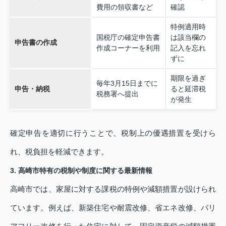
費用の領収書など
確認
特例適用時
国税庁の確定申告書
は該当欄の
申告書の作成
作成コーナーを利用
記入を忘れ
ずに
期限を過ぎ
毎年3月15日までに
申告・納税
ると延滞税
税務署へ提出
が発生
確定申告を適切に行うことで、税制上の優遇措置を受けら
れ、税負担を軽減できます。
3. 高崎市特有の税制や制度に関する最新情報
高崎市では、家屋に対する課税の特例や減額措置が設けられ
ています。例えば、新築住宅や耐震改修、省エネ改修、バリ