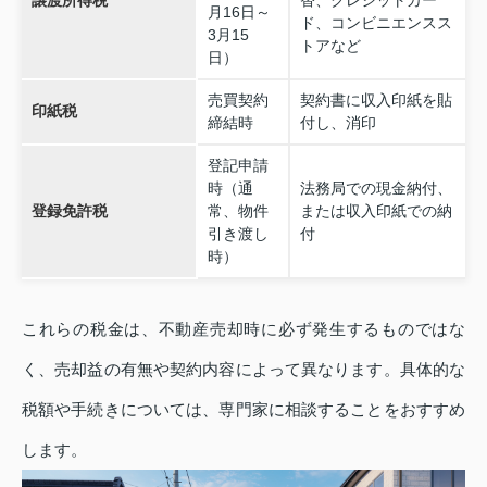
月16日～
ド、コンビニエンスス
3月15
トアなど
日）
売買契約
契約書に収入印紙を貼
印紙税
締結時
付し、消印
登記申請
時（通
法務局での現金納付、
登録免許税
常、物件
または収入印紙での納
引き渡し
付
時）
これらの税金は、不動産売却時に必ず発生するものではな
く、売却益の有無や契約内容によって異なります。具体的な
税額や手続きについては、専門家に相談することをおすすめ
します。