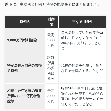
以下に、主な税金控除と特例の概要を表にまとめました。
控除
特例名
主な適用条件
額
自ら居住していた家屋を売
最高
却し、住まなくなってから
3,000万円特別控除
3,000
3年以内に売却することな
万円
ど
譲渡
所得
特定居住用財産の買換
現在の住居を売却し、新た
の課
え特例
な住居を購入することなど
税繰
延べ
昭和56年5月31日以前に建
相続した空き家の譲渡
最高
築された家屋で、相続開始
所得の3,000万円特別
3,000
直前に被相続人が一人で居
控除
万円
住していたことなど