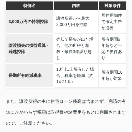
特例名
内容
対象条件
居住用物件
譲渡所得から最大
3,000万円の特別控除
で確定申告
3,000万円を控除
が必要
売却で損失が出た場
所有期間5
譲渡損失の損益通算・
合、他の所得と相
年超など一
繰越控除
殺・最長3年繰り越
定の要件あ
し
り
10年以上所有した場
所有期間10
長期所有軽減税率
合、税率を軽減（約
年超が対象
14.21％）
また、譲渡所得の中に住宅ローン残高は含まれず、完済の有
無にかかわらず税額は取得費や諸費用をもとに判断されます
ので、ご注意ください。