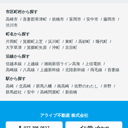
市区町村から探す
高崎市
吾妻郡草津町
前橋市
富岡市
安中市
藤岡市
渋川市
町名から探す
片岡町
箕郷町上芝
浜川町
東町
高砂町
堰代町
大字草津
箕郷町矢原
沖町
京目町
沿線から探す
信越本線
上越線
湘南新宿ライン高海
上信電鉄
高崎線
八高線
上越新幹線
北陸新幹線
両毛線
吾妻線
駅から探す
高崎
北高崎
群馬八幡
南高崎
佐野のわたし
井野
群馬総社
安中
高崎問屋町
新前橋
アライブ不動産 株式会社
027-395-0517
お問い合わせ