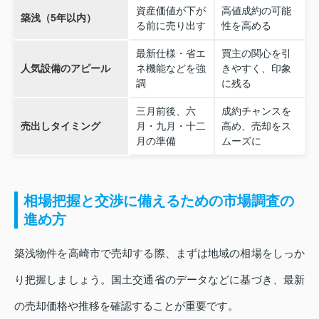
資産価値が下が
高値成約の可能
築浅（5年以内）
る前に売り出す
性を高める
最新仕様・省エ
買主の関心を引
人気設備のアピール
ネ機能などを強
きやすく、印象
調
に残る
三月前後、六
成約チャンスを
売出しタイミング
月・九月・十二
高め、売却をス
月の準備
ムーズに
相場把握と交渉に備えるための市場調査の
進め方
築浅物件を高崎市で売却する際、まずは地域の相場をしっか
り把握しましょう。国土交通省のデータなどに基づき、最新
の売却価格や推移を確認することが重要です。