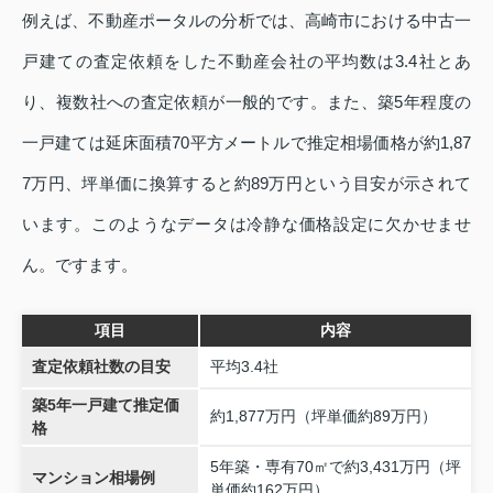
例えば、不動産ポータルの分析では、高崎市における中古一
戸建ての査定依頼をした不動産会社の平均数は3.4社とあ
り、複数社への査定依頼が一般的です。また、築5年程度の
一戸建ては延床面積70平方メートルで推定相場価格が約1,87
7万円、坪単価に換算すると約89万円という目安が示されて
います。このようなデータは冷静な価格設定に欠かせませ
ん。ですます。
項目
内容
査定依頼社数の目安
平均3.4社
築5年一戸建て推定価
約1,877万円（坪単価約89万円）
格
5年築・専有70㎡で約3,431万円（坪
マンション相場例
単価約162万円）