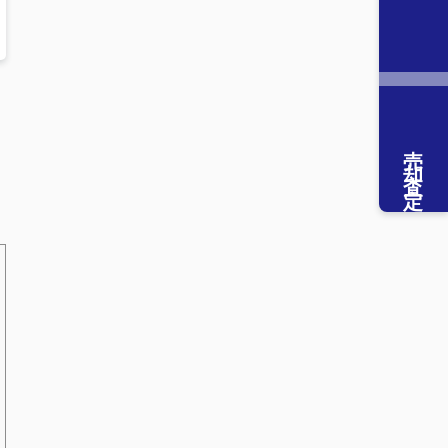
疑
を
売却査定
し
ト