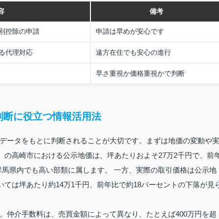
容
備考
別控除の申請
申請は早めが安心です
る代理対応
遠方在住でも安心の進行
早さ重視か価格重視かで判断
判断に役立つ情報活用法
データをもとに判断されることが大切です。まずは地価の変動や
年）の高崎市における公示地価は、坪あたりおよそ27万2千円で、前
群馬県内でも高い部類に属します。 一方、実際の取引価格は公示地
いては坪あたり約14万1千円、前年比で約18パーセントの下落が見
。仲介手数料は、売買金額によって異なり、たとえば400万円を超