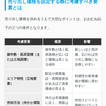
売り出し価格を設定する際に考慮すべき要
素とは
売り出し価格を決めるうえで大切なポイントは、おおむね以
下の三つの条件となります。
考慮要素
概要
影響
築年数が浅く延
新しいほど高評
築年数・延床面積（ま
床面積が広いほ
価、広ければ売
たは土地面積）
ど価格は高くな
り出し価格にも
る傾向
反映しやすい
駅近や商業施
利便性や将来価
エリア特性（立地要
設・再開発状況
値が価格に表れ
素）
があるほど資産
やすい
価値が高まる
仲介は市場価格
売却スピードと
売却方法（仲介か買取
に近く、買取は
価格のバランス