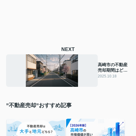
NEXT
高崎市の不動産
売却期間はどれ
くらい？平均と
2025.10.18
短縮方法を知り
たい方へ
”不動産売却”おすすめ記事