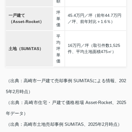
額
坪
一戸建て
45.4万円／坪（前年44.7万円
単
（Asset‑Rocket）
／坪、前年対比＋1.6％）
価
平
均
16万円／坪（取引件数1,525
土地（SUMiTAS）
坪
件、平均土地面積475㎡）
単
価
（出典：高崎市一戸建て売却事例 SUMiTASによる情報、202
5年2月時点）
（出典：高崎市住宅・戸建て価格相場 Asset‑Rocket、2025
年データ）
（出典：高崎市土地売却事例 SUMiTAS、2025年2月時点）