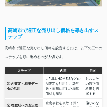
高崎市で適正な売り出し価格を導き出すス
テップ
高崎市で適正な売り出し価格を設定するには、以下の三つの
ステップを順に進めるのが大切です。
ステップ
内容
目的
LIFULL HOME’Sなどの
おおよそ
① AI査定・相場デー
AI査定を利用し、築年
の適正価
タの活用
数・面積に応じた概算
格帯を把
価格を確認
握する
査定会社を複数（例：
偏りのな
② 複数社への査定依