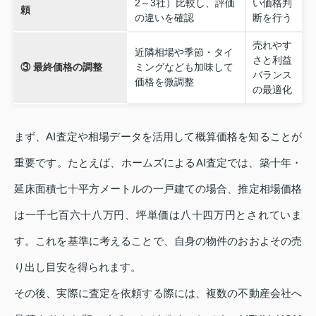
2～3社）比較し、評価
い価格判
頼
の違いを確認
断を行う
売れやす
近隣相場や季節・タイ
さと利益
③ 最終価格の調整
ミングなども加味して
バランス
価格を微調整
の最適化
まず、AI査定や相場データを活用して概算価格を知ることが
重要です。たとえば、ホームズによるAI査定では、築十年・
延床面積七十平方メートルの一戸建ての場合、推定相場価格
は一千七百六十八万円、坪単価は八十四万円とされていま
す。これを基準に考えることで、自身の物件のおおよその売
り出し目安を得られます。
その後、実際に査定を依頼する際には、複数の不動産会社へ