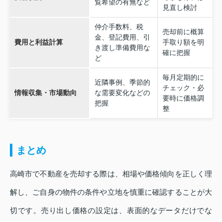
覧希望の有無など
見直し検討
仲介手数料、税
売却前に概算
金、登記費用、引
費用と利益計算
手取り額を明
き渡し準備費用な
確に把握
ど
毎月定期的に
近隣事例、季節的
チェック・必
情報収集・市場動向
な需要変化などの
要時に価格調
把握
整
まとめ
高崎市で不動産を売却する際は、相場や価格傾向を正しく理
解し、ご自身の物件の条件や立地を慎重に確認することが大
切です。売り出し価格の設定は、表面的なデータだけでな