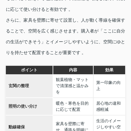
に応じて使い分けると有効です 。
さらに、家具を壁際に寄せて設置し、人が動く導線を確保す
ることで、空間を広く感じさせます。購入者が「ここに自分
の生活ができそう」とイメージしやすいように、空間にゆと
りを持たせて配置することが重要です 。
ポイント
内容
効果
観葉植物・マット
第一印象の向
玄関の整理
で清潔感と温かみ
上
を
暖色・寒色を目的
居心地の違和
照明の使い分け
に応じて配置
感軽減
生活のイメー
家具を壁際に寄
動線確保
ジしやすい空
せ、通路を明確に