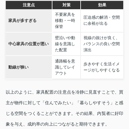
注意点
対策
効果
不要家具を
圧迫感の解消・空間
家具が多すぎる
移動・一時
に余裕が出る
保管
壁沿いや動
視線の抜けが良く、
中心家具の位置が悪い
線を意識し
バランスの良い空間
た配置
演出
通路幅を意
歩きやすく生活イメ
動線が狭い
識してレイ
ージがしやすくなる
アウト
以上のように、家具配置の注意点を冷静に見直すことで、買
主が物件に対して「住んでみたい」「暮らしやすそう」と感
じる空間をつくることができます。その結果、内覧者に好印
象を与え、成約率の向上につながると期待できます。