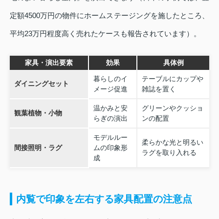
定額4500万円の物件にホームステージングを施したところ、
平均23万円程度高く売れたケースも報告されています）。
家具・演出要素
効果
具体例
暮らしのイ
テーブルにカップや
ダイニングセット
メージ促進
雑誌を置く
温かみと安
グリーンやクッショ
観葉植物・小物
らぎの演出
ンの配置
モデルルー
柔らかな光と明るい
間接照明・ラグ
ムの印象形
ラグを取り入れる
成
内覧で印象を左右する家具配置の注意点