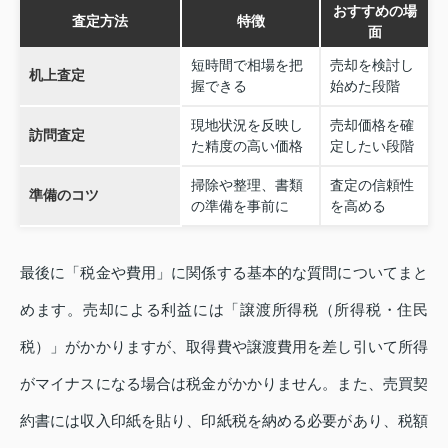
おすすめの場
査定方法
特徴
面
短時間で相場を把
売却を検討し
机上査定
握できる
始めた段階
現地状況を反映し
売却価格を確
訪問査定
た精度の高い価格
定したい段階
掃除や整理、書類
査定の信頼性
準備のコツ
の準備を事前に
を高める
最後に「税金や費用」に関係する基本的な質問についてまと
めます。売却による利益には「譲渡所得税（所得税・住民
税）」がかかりますが、取得費や譲渡費用を差し引いて所得
がマイナスになる場合は税金がかかりません。また、売買契
約書には収入印紙を貼り、印紙税を納める必要があり、税額