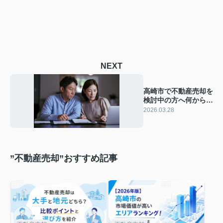
NEXT
高崎市で不動産売却を
検討中の方へ何から準
備すべきかご紹介！売
2026.03.28
却前に知りたいポイン
トをまとめました
”不動産売却”おすすめ記事