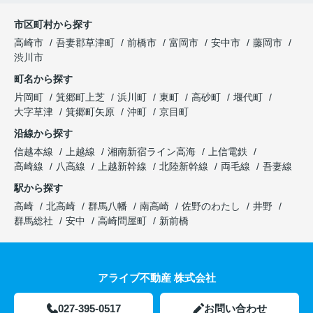
市区町村から探す
高崎市
吾妻郡草津町
前橋市
富岡市
安中市
藤岡市
渋川市
町名から探す
片岡町
箕郷町上芝
浜川町
東町
高砂町
堰代町
大字草津
箕郷町矢原
沖町
京目町
沿線から探す
信越本線
上越線
湘南新宿ライン高海
上信電鉄
高崎線
八高線
上越新幹線
北陸新幹線
両毛線
吾妻線
駅から探す
高崎
北高崎
群馬八幡
南高崎
佐野のわたし
井野
群馬総社
安中
高崎問屋町
新前橋
アライブ不動産 株式会社
027-395-0517
お問い合わせ