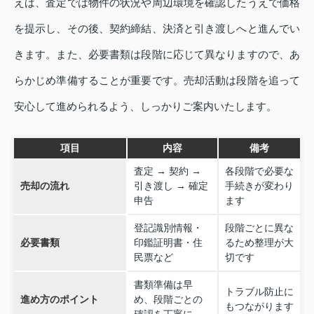
えば、査定では物件の状況や周辺環境を確認したうえで価格
を提示し、その後、契約締結、決済と引き渡しへと進んでい
きます。また、必要書類は段階に応じて異なりますので、あ
らかじめ準備することが重要です。売却活動は段階を追って
安心して進められるよう、しっかりご案内いたします。
項目
内容
備考
査定 → 契約 →
各段階で必要な
売却の流れ
引き渡し → 確定
手続きが変わり
申告
ます
登記識別情報・
段階ごとに異な
必要書類
印鑑証明書・住
るため整理が大
民票など
切です
書類準備は早
トラブル防止に
進め方のポイント
め、段階ごとの
もつながります
確認を丁寧に