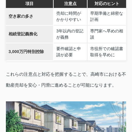
項目
注意点
対応のヒント
売却に時間が
早期準備と綿密な
空き家の多さ
かかりやすい
計画
3年以内の登記
専門家へ早めの相
相続登記義務化
が義務
談
要件確認と申
市役所での確認書
3,000万円特別控除
請が必要
取得を早めに
これらの注意点と対応を把握することで、高崎市における不
動産売却を安心・円滑に進めることが可能になります。