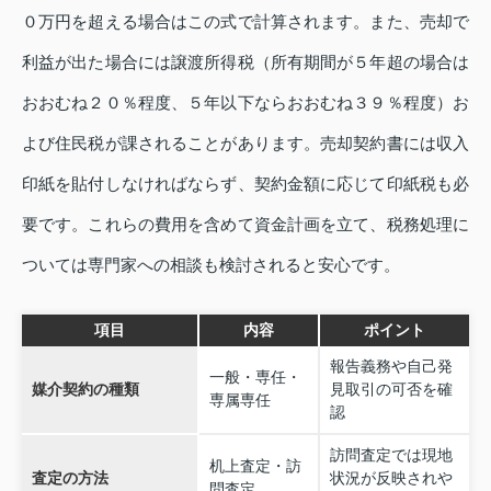
０万円を超える場合はこの式で計算されます。また、売却で
利益が出た場合には譲渡所得税（所有期間が５年超の場合は
おおむね２０％程度、５年以下ならおおむね３９％程度）お
よび住民税が課されることがあります。売却契約書には収入
印紙を貼付しなければならず、契約金額に応じて印紙税も必
要です。これらの費用を含めて資金計画を立て、税務処理に
ついては専門家への相談も検討されると安心です。
項目
内容
ポイント
報告義務や自己発
一般・専任・
媒介契約の種類
見取引の可否を確
専属専任
認
訪問査定では現地
机上査定・訪
査定の方法
状況が反映されや
問査定