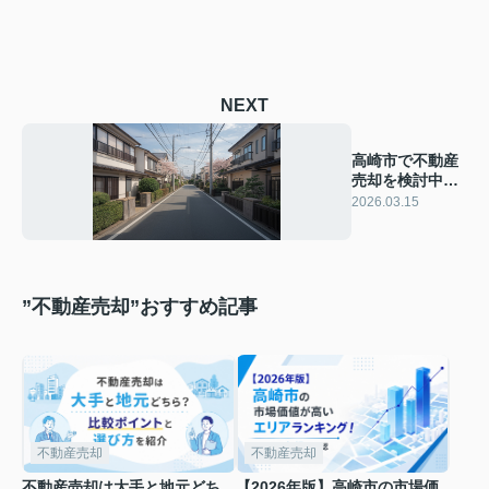
NEXT
高崎市で不動産
売却を検討中の
方必見！前に家
2026.03.15
族で話すべきこ
とを紹介
”不動産売却”おすすめ記事
不動産売却
不動産売却
不動産売却は大手と地元どち
【2026年版】高崎市の市場価