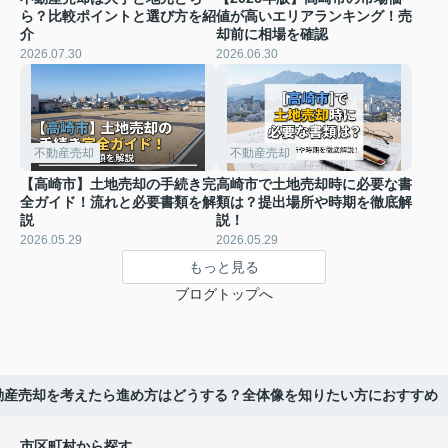
ら？比較ポイントと選び方を紹
値が高いエリアランキング！売
介
却前に相場を確認
2026.07.30
2026.06.30
不動産売却
不動産売却
【高崎市】土地売却の手続き完
高崎市で土地売却時に必要な書
全ガイド！流れと必要書類を解
類は？提出場所や時期を徹底解
説
説！
2026.05.29
2026.05.29
もっと見る
ブログトップへ
動産売却を考えたら進め方はどうする？全体像を知りたい方におすすめ
市区町村から探す