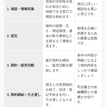
売却の方向性や流
地元に詳しい
れを知るために、
1. 相談・情報収集
相談先を選ぶ
信頼できる窓口で
と安心です。
相談を始めます。
物件の状態・広
相場を正確に
さ・周辺環境・過
把握するため
2. 査定
去の取引事例など
の重要な段階
を踏まえて価値を
です。
見ます。
条件や内容が
媒介契約を締結
明確になるよ
3. 契約・販売活動
し、販売活動を開
う契約内容を
始します。
しっかり確認
しましょう。
買主との売買契約
司法書士や金
を経て、決済・登
融機関との連
4. 契約締結～引き渡し
記手続きを行い、
携が大切で
引き渡しとなりま
す。
す。