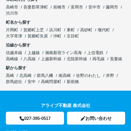
高崎市
吾妻郡草津町
前橋市
富岡市
安中市
藤岡市
渋川市
町名から探す
片岡町
箕郷町上芝
浜川町
東町
高砂町
堰代町
大字草津
箕郷町矢原
沖町
京目町
沿線から探す
信越本線
上越線
湘南新宿ライン高海
上信電鉄
高崎線
八高線
上越新幹線
北陸新幹線
両毛線
吾妻線
駅から探す
高崎
北高崎
群馬八幡
南高崎
佐野のわたし
井野
群馬総社
安中
高崎問屋町
新前橋
アライブ不動産 株式会社
027-395-0517
お問い合わせ