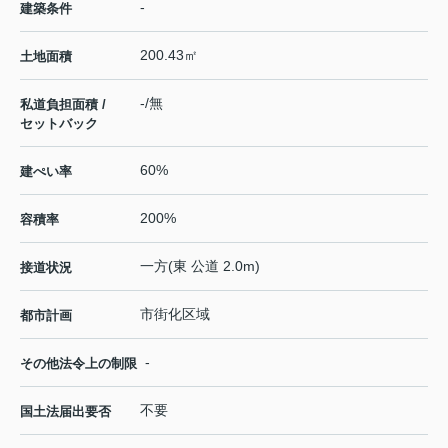
-
建築条件
200.43㎡
土地面積
-/無
私道負担面積 /
セットバック
60%
建ぺい率
200%
容積率
一方(東 公道 2.0m)
接道状況
市街化区域
都市計画
-
その他法令上の制限
不要
国土法届出要否