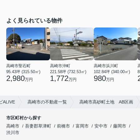
よく見られている物件
高崎市聖石町
高崎市沖町
高崎市浜川町
95.43坪 (315.50㎡)
221.58坪 (732.53㎡)
102.84坪 (340.00㎡)
8
2,980
1,772
980
万円
万円
万円
LIVE
高崎市の不動産一覧
高崎市高砂町土地 AB区画
市区町村から探す
高崎市
吾妻郡草津町
前橋市
富岡市
安中市
藤岡市
渋川市