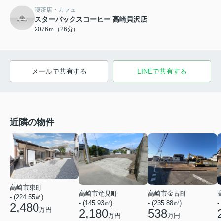
喫茶店・カフェ
スターバックスコーヒー 高崎貝沢店
2076ｍ（26分）
メールで共有する
LINEで共有する
近隣の物件
高崎市東町
高崎市竜見町
高崎市金古町
- (224.55㎡)
- (145.93㎡)
- (235.88㎡)
-
2,480
万円
2,180
538
万円
万円