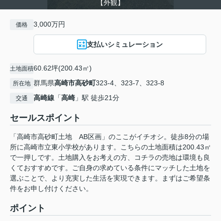
【外観】
3,000万円
価格
支払いシミュレーション
60.62坪(200.43㎡)
土地面積
群馬県
高崎市
高砂町
323-4、323-7、323-8
所在地
高崎線
「
高崎
」駅 徒歩21分
交通
セールスポイント
「高崎市高砂町土地 AB区画」のここがイチオシ。徒歩8分の場
所に高崎市立東小学校があります。こちらの土地面積は200.43㎡
で一押しです。土地購入をお考えの方、コチラの売地は環境も良
くておすすめです。ご自身の求めている条件にマッチした土地を
選ぶことで、より充実した生活を実現できます。まずはご希望条
件をお申し付けください。
ポイント