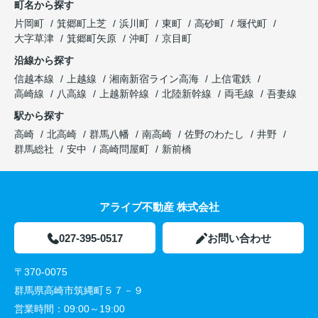
町名から探す
片岡町
箕郷町上芝
浜川町
東町
高砂町
堰代町
大字草津
箕郷町矢原
沖町
京目町
沿線から探す
信越本線
上越線
湘南新宿ライン高海
上信電鉄
高崎線
八高線
上越新幹線
北陸新幹線
両毛線
吾妻線
駅から探す
高崎
北高崎
群馬八幡
南高崎
佐野のわたし
井野
群馬総社
安中
高崎問屋町
新前橋
アライブ不動産 株式会社
027-395-0517
お問い合わせ
〒370-0075
群馬県高崎市筑縄町５７－９
営業時間：
09:00～19:00