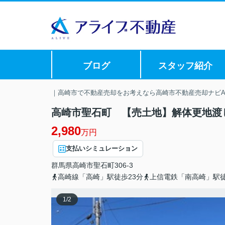
ブログ
スタッフ紹介
｜高崎市で不動産売却をお考えなら高崎市不動産売却ナビAL
高崎市聖石町 【売土地】解体更地渡
2,980
万円
支払いシミュレーション
群馬県
高崎市
聖石町
306-3
高崎線「高崎」駅徒歩23分
上信電鉄「南高崎」駅徒
1
/
2