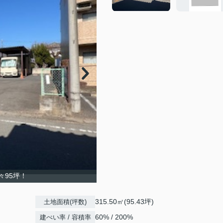
々95坪！
315.50㎡(95.43坪)
土地面積(坪数)
60% / 200%
建ぺい率 / 容積率