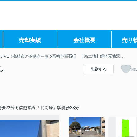
売却実績
会社概要
売り
高崎市聖石町 【売土地】解体更地渡し
IVE
高崎市の不動産一覧
し
印刷する
お気
歩22分
信越本線「北高崎」駅徒歩38分