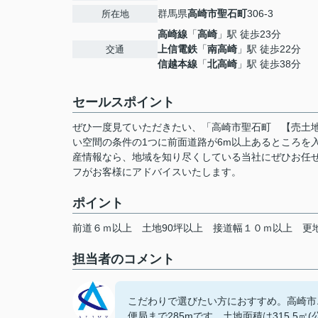
群馬県
高崎市
聖石町
306-3
所在地
高崎線
「
高崎
」駅 徒歩23分
上信電鉄
「
南高崎
」駅 徒歩22分
交通
信越本線
「
北高崎
」駅 徒歩38分
セールスポイント
ぜひ一度見ていただきたい、「高崎市聖石町 【売土
い空間の条件の1つに前面道路が6m以上あるところを入
産情報なら、地域を知り尽くしている当社にぜひお任
フがお客様にアドバイスいたします。
ポイント
前道６ｍ以上
土地90坪以上
接道幅１０ｍ以上
更
担当者のコメント
こだわりで選びたい方におすすめ。高崎市
便局まで285mです。土地面積は315.5