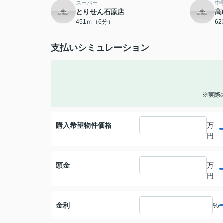
スーパー
中
とりせん石原店
高
451ｍ（6分）
6
支払いシミュレーション
※実際
購入希望物件価格
万
円
頭金
万
円
金利
%