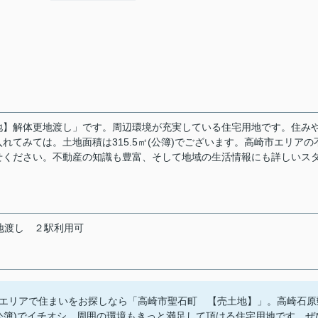
地】解体更地渡し」です。周辺環境が充実している住宅用地です。住み
れてみては。土地面積は315.5㎡(公簿)でございます。高崎市エリアの
せください。不動産の知識も豊富、そして地域の生活情報にも詳しいス
地渡し
２駅利用可
エリアで住まいをお探しなら「高崎市聖石町 【売土地】」。高崎石原
㎡(公簿)でイチオシ。周囲の環境もきっと満足して頂ける住宅用地です。ぜ