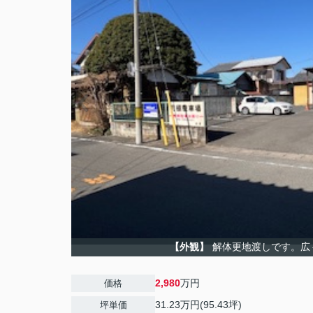
【外観】
解体更地渡しです。広
2,980
万円
価格
31.23万円(95.43坪)
坪単価