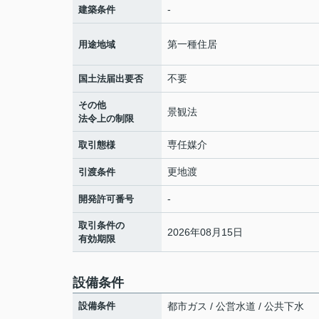
-
建築条件
第一種住居
用途地域
不要
国土法届出要否
その他
景観法
法令上の制限
専任媒介
取引態様
更地渡
引渡条件
-
開発許可番号
取引条件の
2026年08月15日
有効期限
設備条件
設備条件
都市ガス / 公営水道 / 公共下水