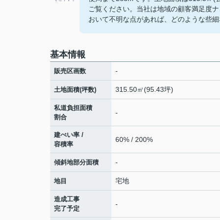
ご覧ください。当社は地域の顧客満足度ナ
おいて不明な点があれば、どのような些細
基本情報
-
販売区画数
315.50㎡(95.43坪)
土地面積(坪数)
私道負担面積
-
割合
建ぺい率 /
60% / 200%
容積率
-
傾斜地部分面積
宅地
地目
造成工事
-
完了予定