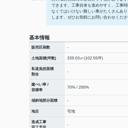
できます。工事自体も進めやすく、工事時
なくてはいけない難しい事がたくさんあり
します。ぜひお気軽にお問い合わせくださ
基本情報
-
販売区画数
339.03㎡(102.55坪)
土地面積(坪数)
私道負担面積
-
割合
建ぺい率 /
70% / 200%
容積率
-
傾斜地部分面積
宅地
地目
造成工事
-
完了予定