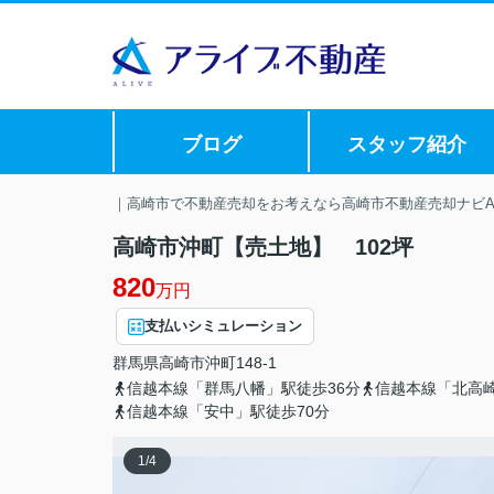
ブログ
スタッフ紹介
｜高崎市で不動産売却をお考えなら高崎市不動産売却ナビAL
高崎市沖町【売土地】 102坪
820
万円
支払いシミュレーション
群馬県
高崎市
沖町
148-1
信越本線「群馬八幡」駅徒歩36分
信越本線「北高崎
信越本線「安中」駅徒歩70分
1
/
4