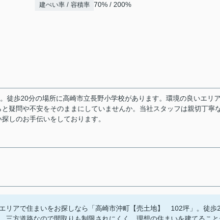
70% / 200%
建ぺい率 / 容積率
坪。徒歩20分の場所に高崎市立長野小学校があります。環境の良いエリ
らと疑問や不安をそのままにしていませんか。当社スタッフは親切丁寧
い探しのお手伝いをしております。
エリアで住まいをお探しなら「高崎市沖町【売土地】 102坪」。徒歩2
。三方道路なので間取りも制限されにくく、理想の住まいを建てること