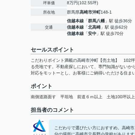
8万円(102.55坪)
坪単価
群馬県
高崎市
沖町
148-1
所在地
信越本線
「
群馬八幡
」駅 徒歩36分
信越本線
「
北高崎
」駅 徒歩62分
交通
信越本線
「
安中
」駅 徒歩70分
セールスポイント
こだわりポイント満載の高崎市沖町【売土地】 102
る売地です。不動産探しにおいて、専門知識がないか
対応をモットーとし、お客様にご納得いただける住ま
ポイント
南側道路面す
平坦地
前道６ｍ以上
土地100坪以上
担当者のコメント
こだわりで選びたい方におすすめ。高崎市
分の場所に高崎市立長野小学校があります