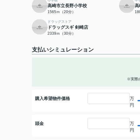
小学校
中
高崎市立長野小学校
高
1565ｍ（20分）
1
ドラッグストア
ドラッグスギ 剣崎店
2339ｍ（30分）
支払いシミュレーション
※実際
購入希望物件価格
万
円
頭金
万
円