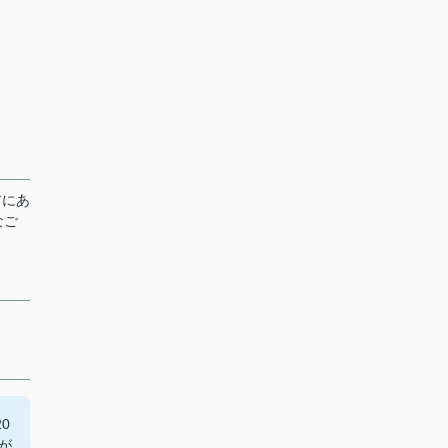
アにあ
なご
0
が