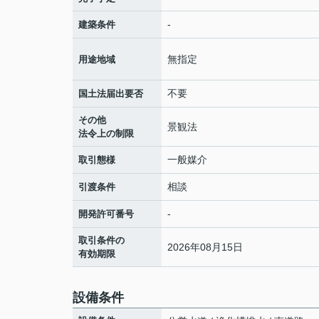
-
建築条件
無指定
用途地域
不要
国土法届出要否
その他
景観法
法令上の制限
一般媒介
取引態様
相談
引渡条件
-
開発許可番号
取引条件の
2026年08月15日
有効期限
設備条件