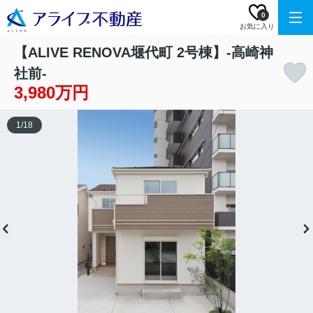
0
お気に入り
【ALIVE RENOVA堰代町 2号棟】‐高崎神
社前-
3,980万円
1
/
18