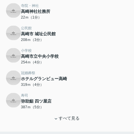
寺院・神社
高崎神社社務所
22ｍ（1分）
公民館
高崎市 城址公民館
208ｍ（3分）
小学校
高崎市立中央小学校
254ｍ（4分）
冠婚葬祭
ホテルグランビュー高崎
319ｍ（4分）
寿司
弥助鮨 四ツ屋店
387ｍ（5分）
すべて見る