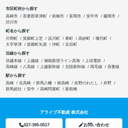
市区町村から探す
高崎市
吾妻郡草津町
前橋市
富岡市
安中市
藤岡市
渋川市
町名から探す
片岡町
箕郷町上芝
浜川町
東町
高砂町
堰代町
大字草津
箕郷町矢原
沖町
京目町
沿線から探す
信越本線
上越線
湘南新宿ライン高海
上信電鉄
高崎線
八高線
上越新幹線
北陸新幹線
両毛線
吾妻線
駅から探す
高崎
北高崎
群馬八幡
南高崎
佐野のわたし
井野
群馬総社
安中
高崎問屋町
新前橋
アライブ不動産 株式会社
027-395-0517
お問い合わせ