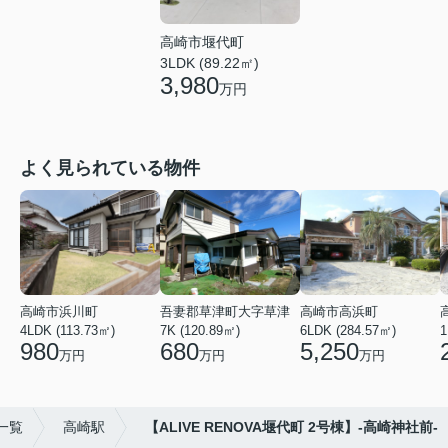
高崎市堰代町
3LDK (89.22㎡)
3,980
万円
よく見られている物件
高崎市浜川町
吾妻郡草津町大字草津
高崎市高浜町
4LDK (113.73㎡)
7K (120.89㎡)
6LDK (284.57㎡)
1
980
680
5,250
万円
万円
万円
一覧
高崎駅
【ALIVE RENOVA堰代町 2号棟】‐高崎神社前-