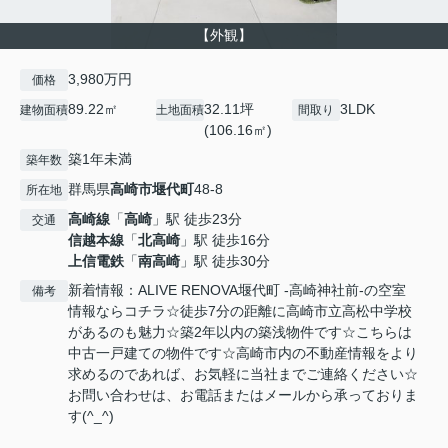
【外観】
3,980万円
価格
89.22㎡
32.11坪
3LDK
建物面積
土地面積
間取り
(106.16㎡)
築1年未満
築年数
群馬県
高崎市
堰代町
48-8
所在地
高崎線
「
高崎
」駅 徒歩23分
交通
信越本線
「
北高崎
」駅 徒歩16分
上信電鉄
「
南高崎
」駅 徒歩30分
新着情報：ALIVE RENOVA堰代町 ‐高崎神社前-の空室
備考
情報ならコチラ☆徒歩7分の距離に高崎市立高松中学校
があるのも魅力☆築2年以内の築浅物件です☆こちらは
中古一戸建ての物件です☆高崎市内の不動産情報をより
求めるのであれば、お気軽に当社までご連絡ください☆
お問い合わせは、お電話またはメールから承っておりま
す(^_^)