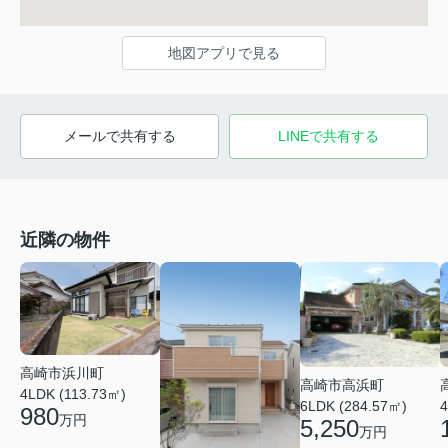
地図アプリで見る
メールで共有する
LINEで共有する
近隣の物件
高崎市浜川町
高崎市高浜町
4LDK (113.73㎡)
6LDK (284.57㎡)
4
980
万円
5,250
万円