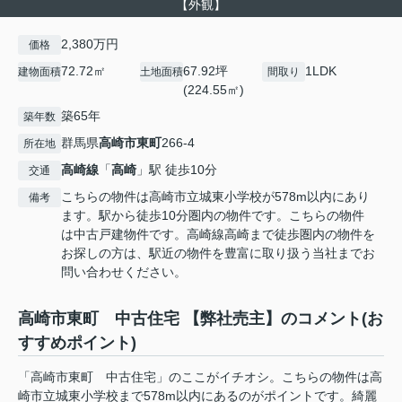
【外観】
2,380万円
価格
72.72㎡
67.92坪
1LDK
建物面積
土地面積
間取り
(224.55㎡)
築65年
築年数
群馬県
高崎市
東町
266-4
所在地
高崎線
「
高崎
」駅 徒歩10分
交通
こちらの物件は高崎市立城東小学校が578m以内にあり
備考
ます。駅から徒歩10分圏内の物件です。こちらの物件
は中古戸建物件です。高崎線高崎まで徒歩圏内の物件を
お探しの方は、駅近の物件を豊富に取り扱う当社までお
問い合わせください。
高崎市東町 中古住宅 【弊社売主】のコメント(お
すすめポイント)
「高崎市東町 中古住宅」のここがイチオシ。こちらの物件は高
崎市立城東小学校まで578m以内にあるのがポイントです。綺麗