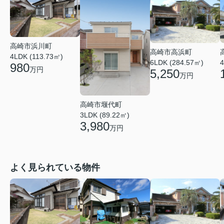
高崎市浜川町
高崎市高浜町
4LDK (113.73㎡)
6LDK (284.57㎡)
4
980
万円
5,250
万円
高崎市堰代町
3LDK (89.22㎡)
3,980
万円
よく見られている物件