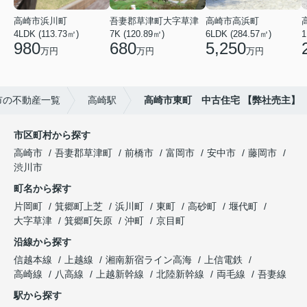
高崎市浜川町
吾妻郡草津町大字草津
高崎市高浜町
4LDK (113.73㎡)
7K (120.89㎡)
6LDK (284.57㎡)
1
980
680
5,250
万円
万円
万円
市の不動産一覧
高崎駅
高崎市東町 中古住宅 【弊社売主】
市区町村から探す
高崎市
吾妻郡草津町
前橋市
富岡市
安中市
藤岡市
渋川市
町名から探す
片岡町
箕郷町上芝
浜川町
東町
高砂町
堰代町
大字草津
箕郷町矢原
沖町
京目町
沿線から探す
信越本線
上越線
湘南新宿ライン高海
上信電鉄
高崎線
八高線
上越新幹線
北陸新幹線
両毛線
吾妻線
駅から探す