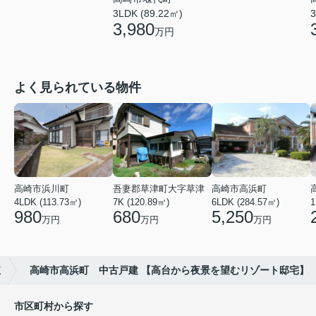
3LDK (89.22㎡)
3
3,980
万円
よく見られている物件
高崎市浜川町
吾妻郡草津町大字草津
高崎市高浜町
4LDK (113.73㎡)
7K (120.89㎡)
6LDK (284.57㎡)
1
980
680
5,250
万円
万円
万円
覧
高崎市高浜町 中古戸建 【高台から夜景を望むリゾート邸宅】
市区町村から探す