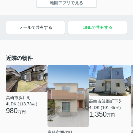
地図アプリで見る
メールで共有する
LINEで共有する
近隣の物件
高崎市浜川町
高崎市箕郷町下芝
4LDK (113.73㎡)
4LDK (101.85㎡)
980
万円
1,350
万円
高崎市堰代町