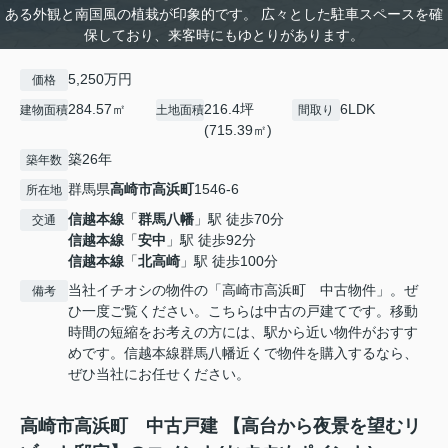
ある外観と南国風の植栽が印象的です。 広々とした駐車スペースを確
保しており、来客時にもゆとりがあります。
5,250万円
価格
284.57㎡
216.4坪
6LDK
建物面積
土地面積
間取り
(715.39㎡)
築26年
築年数
群馬県
高崎市
高浜町
1546-6
所在地
信越本線
「
群馬八幡
」駅 徒歩70分
交通
信越本線
「
安中
」駅 徒歩92分
信越本線
「
北高崎
」駅 徒歩100分
当社イチオシの物件の「高崎市高浜町 中古物件」。ぜ
備考
ひ一度ご覧ください。こちらは中古の戸建てです。移動
時間の短縮をお考えの方には、駅から近い物件がおすす
めです。信越本線群馬八幡近くで物件を購入するなら、
ぜひ当社にお任せください。
高崎市高浜町 中古戸建 【高台から夜景を望むリ