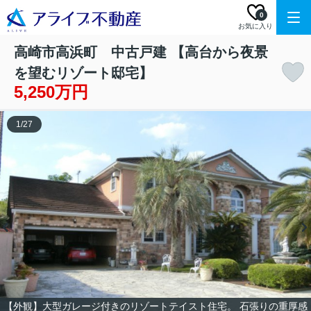
0
お気に入り
高崎市高浜町 中古戸建 【高台から夜景
を望むリゾート邸宅】
5,250万円
1
/
27
【外観】大型ガレージ付きのリゾートテイスト住宅。 石張りの重厚感