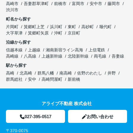
高崎市
吾妻郡草津町
前橋市
富岡市
安中市
藤岡市
渋川市
町名から探す
片岡町
箕郷町上芝
浜川町
東町
高砂町
堰代町
大字草津
箕郷町矢原
沖町
京目町
沿線から探す
信越本線
上越線
湘南新宿ライン高海
上信電鉄
高崎線
八高線
上越新幹線
北陸新幹線
両毛線
吾妻線
駅から探す
高崎
北高崎
群馬八幡
南高崎
佐野のわたし
井野
群馬総社
安中
高崎問屋町
新前橋
アライブ不動産 株式会社
027-395-0517
お問い合わせ
〒370-0075