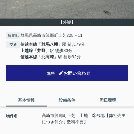
【外観】
群馬県高崎市箕郷町上芝225－11
所在地
信越本線
「
群馬八幡
」駅 徒歩79分
交通
上越線
「
井野
」駅 徒歩83分
信越本線
「
北高崎
」駅 徒歩92分
お問い合わせ
無料
基本情報
設備条件
周辺環境
高崎市箕郷町上芝 土地 ③号地【弊社売主
物件名
につき仲介手数料不要】