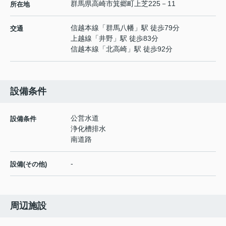
群馬県
高崎市
箕郷町上芝
225－11
所在地
信越本線
「
群馬八幡
」駅 徒歩79分
交通
上越線
「
井野
」駅 徒歩83分
信越本線
「
北高崎
」駅 徒歩92分
設備条件
公営水道
設備条件
浄化槽排水
南道路
-
設備(その他)
周辺施設