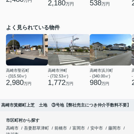
万円
2,180
538
万円
万円
よく見られている物件
高崎市聖石町
高崎市沖町
高崎市浜川町
- (315.50㎡)
- (732.53㎡)
- (340.00㎡)
-
2,980
1,772
980
万円
万円
万円
高崎市箕郷町上芝 土地 ③号地【弊社売主につき仲介手数料不要】
市区町村から探す
高崎市
吾妻郡草津町
前橋市
富岡市
安中市
藤岡市