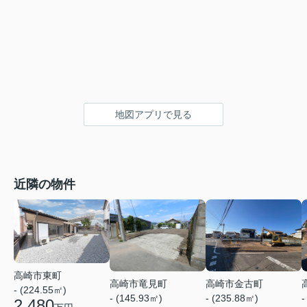
地図アプリで見る
近隣の物件
高崎市東町
高崎市竜見町
高崎市金古町
- (224.55㎡)
- (145.93㎡)
- (235.88㎡)
-
2,480