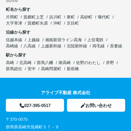
渋川市
町名から探す
片岡町
箕郷町上芝
浜川町
東町
高砂町
堰代町
大字草津
箕郷町矢原
沖町
京目町
沿線から探す
信越本線
上越線
湘南新宿ライン高海
上信電鉄
高崎線
八高線
上越新幹線
北陸新幹線
両毛線
吾妻線
駅から探す
高崎
北高崎
群馬八幡
南高崎
佐野のわたし
井野
群馬総社
安中
高崎問屋町
新前橋
アライブ不動産 株式会社
027-395-0517
お問い合わせ
〒370-0075
群馬県高崎市筑縄町５７－９