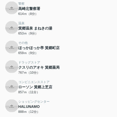
警察
高崎北警察署
614ｍ（8分）
温泉
箕郷温泉 まねきの湯
653ｍ（9分）
その他
ほっかほっか亭 箕郷町店
659ｍ（9分）
ドラッグストア
クスリのアオキ 箕郷薬局
767ｍ（10分）
コンビニエンスストア
ローソン 箕郷上芝店
857ｍ（11分）
ショッピングセンター
HALUNAMO
888ｍ（12分）