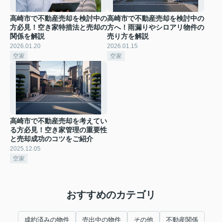
高崎市で不動産売却を検討中の
高崎市で不動産売却を検討中の
方必見！空き家特措法と売却の
方へ！雨漏りやシロアリ物件の
関係を解説
売り方を解説
2026.01.20
2026.01.15
空家
空家
高崎市で不動産売却を考えてい
る方必見！空き家管理の重要性
と売却成功のコツをご紹介
2025.12.05
空家
おすすめのカテゴリ
成約済みの物件
売出中の物件
その他
不動産関係