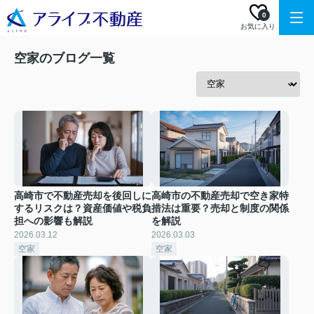
0
お気に入り
空家のブログ一覧
高崎市で不動産売却を後回しに
高崎市の不動産売却で空き家特
するリスクは？資産価値や税負
措法は重要？売却と制度の関係
担への影響も解説
を解説
2026.03.12
2026.03.03
空家
空家