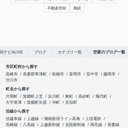
不動産売却
相続
ナビALIVE
ブログ
カテゴリ一覧
空家のブログ一覧
市区町村から探す
高崎市
吾妻郡草津町
前橋市
富岡市
安中市
藤岡市
渋川市
町名から探す
片岡町
箕郷町上芝
浜川町
東町
高砂町
堰代町
大字草津
箕郷町矢原
沖町
京目町
沿線から探す
信越本線
上越線
湘南新宿ライン高海
上信電鉄
高崎線
八高線
上越新幹線
北陸新幹線
両毛線
吾妻線