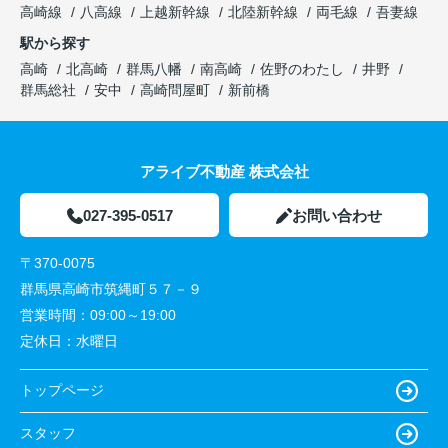
高崎線
八高線
上越新幹線
北陸新幹線
両毛線
吾妻線
駅から探す
高崎
北高崎
群馬八幡
南高崎
佐野のわたし
井野
群馬総社
安中
高崎問屋町
新前橋
アライブ不動産 株式会社
027-395-0517
お問い合わせ
〒370-0075
群馬県高崎市筑縄町５７－９
営業時間：
09:00～19:00
定休日：
水曜日
トップページ
スタッフ