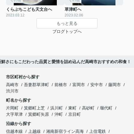
くらぶちこども天文台へ
草津町へ
2023.03.12
2023.02.06
もっと見る
ブログトップへ
新鮮さにもこだわった品質と愛情を詰め込んだ高崎市おすすめの和食！
市区町村から探す
高崎市
吾妻郡草津町
前橋市
富岡市
安中市
藤岡市
渋川市
町名から探す
片岡町
箕郷町上芝
浜川町
東町
高砂町
堰代町
大字草津
箕郷町矢原
沖町
京目町
沿線から探す
信越本線
上越線
湘南新宿ライン高海
上信電鉄