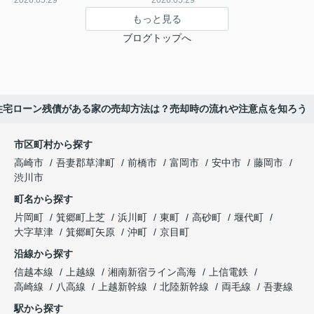
2026.05.29
2026.05.29
もっと見る
ブログトップへ
住宅ローン残債がある家の売却方法は？売却時の流れや注意点を知ろう
市区町村から探す
高崎市
吾妻郡草津町
前橋市
富岡市
安中市
藤岡市
渋川市
町名から探す
片岡町
箕郷町上芝
浜川町
東町
高砂町
堰代町
大字草津
箕郷町矢原
沖町
京目町
沿線から探す
信越本線
上越線
湘南新宿ライン高海
上信電鉄
高崎線
八高線
上越新幹線
北陸新幹線
両毛線
吾妻線
駅から探す