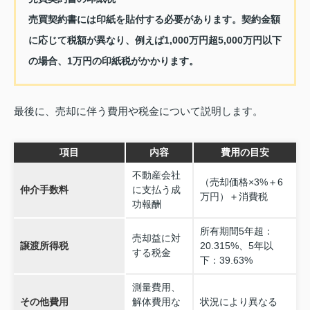
売買契約書には印紙を貼付する必要があります。契約金額
に応じて税額が異なり、例えば1,000万円超5,000万円以下
の場合、1万円の印紙税がかかります。
最後に、売却に伴う費用や税金について説明します。
項目
内容
費用の目安
不動産会社
（売却価格×3%＋6
仲介手数料
に支払う成
万円）＋消費税
功報酬
所有期間5年超：
売却益に対
譲渡所得税
20.315%、5年以
する税金
下：39.63%
測量費用、
その他費用
解体費用な
状況により異なる