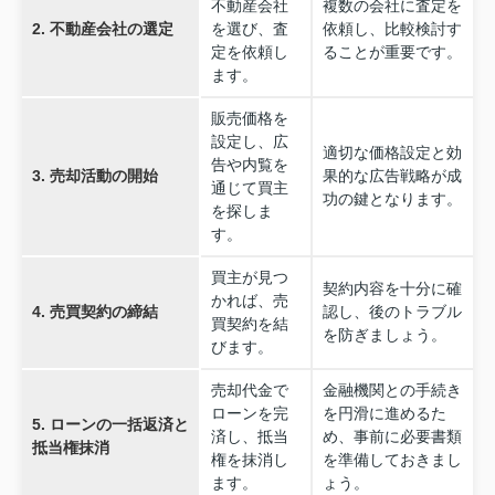
不動産会社
複数の会社に査定を
2. 不動産会社の選定
を選び、査
依頼し、比較検討す
定を依頼し
ることが重要です。
ます。
販売価格を
設定し、広
適切な価格設定と効
告や内覧を
3. 売却活動の開始
果的な広告戦略が成
通じて買主
功の鍵となります。
を探しま
す。
買主が見つ
契約内容を十分に確
かれば、売
4. 売買契約の締結
認し、後のトラブル
買契約を結
を防ぎましょう。
びます。
売却代金で
金融機関との手続き
ローンを完
を円滑に進めるた
5. ローンの一括返済と
済し、抵当
め、事前に必要書類
抵当権抹消
権を抹消し
を準備しておきまし
ます。
ょう。