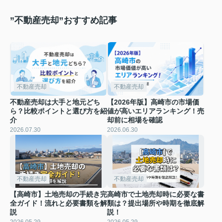
”不動産売却”おすすめ記事
不動産売却
不動産売却
不動産売却は大手と地元どち
【2026年版】高崎市の市場価
ら？比較ポイントと選び方を紹
値が高いエリアランキング！売
介
却前に相場を確認
2026.07.30
2026.06.30
不動産売却
不動産売却
【高崎市】土地売却の手続き完
高崎市で土地売却時に必要な書
全ガイド！流れと必要書類を解
類は？提出場所や時期を徹底解
説
説！