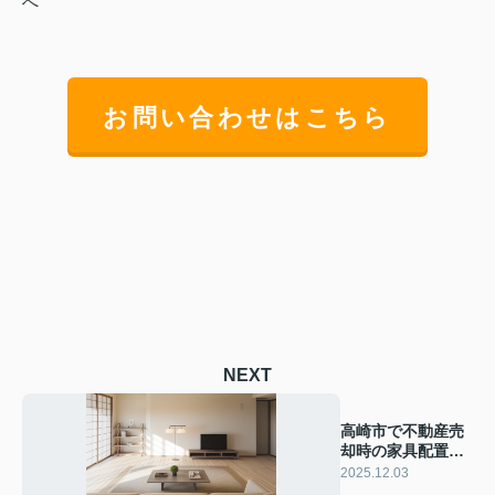
へ
お問い合わせはこちら
NEXT
高崎市で不動産売
却時の家具配置は
どうする？内覧時
2025.12.03
に押さえたいポイ