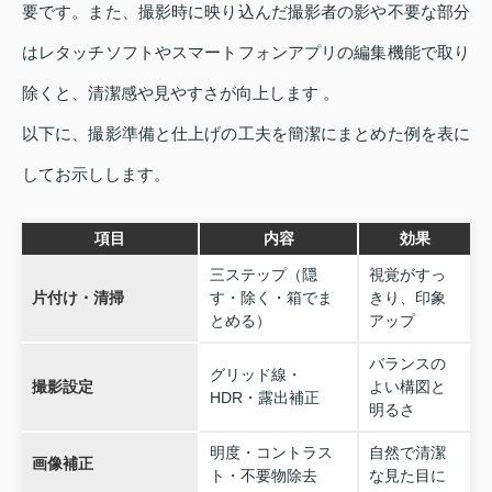
要です。また、撮影時に映り込んだ撮影者の影や不要な部分
はレタッチソフトやスマートフォンアプリの編集機能で取り
除くと、清潔感や見やすさが向上します 。
以下に、撮影準備と仕上げの工夫を簡潔にまとめた例を表に
してお示しします。
項目
内容
効果
三ステップ（隠
視覚がすっ
片付け・清掃
す・除く・箱でま
きり、印象
とめる）
アップ
バランスの
グリッド線・
撮影設定
よい構図と
HDR・露出補正
明るさ
明度・コントラス
自然で清潔
画像補正
ト・不要物除去
な見た目に