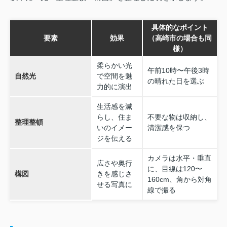
具体的なポイント
要素
効果
（高崎市の場合も同
様）
柔らかい光
午前10時〜午後3時
自然光
で空間を魅
の晴れた日を選ぶ
力的に演出
生活感を減
らし、住ま
不要な物は収納し、
整理整頓
いのイメー
清潔感を保つ
ジを伝える
カメラは水平・垂直
広さや奥行
に、目線は120〜
構図
きを感じさ
160cm、角から対角
せる写真に
線で撮る