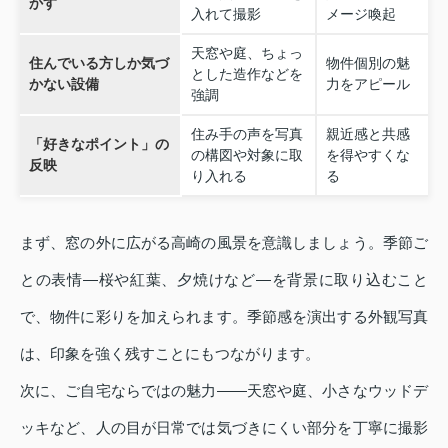
かす
入れて撮影
メージ喚起
天窓や庭、ちょっ
住んでいる方しか気づ
物件個別の魅
とした造作などを
かない設備
力をアピール
強調
住み手の声を写真
親近感と共感
「好きなポイント」の
の構図や対象に取
を得やすくな
反映
り入れる
る
まず、窓の外に広がる高崎の風景を意識しましょう。季節ご
との表情―桜や紅葉、夕焼けなど―を背景に取り込むこと
で、物件に彩りを加えられます。季節感を演出する外観写真
は、印象を強く残すことにもつながります。
次に、ご自宅ならではの魅力――天窓や庭、小さなウッドデ
ッキなど、人の目が日常では気づきにくい部分を丁寧に撮影