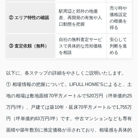
売り時や
駅周辺と郊外の地価
価格設定
② エリア特性の確認
差、再開発の有無や人
の根拠を
口動態を把握
得る
自社の無料査定サービ
安心して
③ 査定依頼（無料）
スで具体的な売却価格
判断を進
を相談
める
以下に、各ステップの詳細をやさしくご説明いたします。
① 相場情報の把握について。LIFULL HOME'Sによると、土
地の相場は敷地面積70平方メートルで520万円（坪単価約25
万円/坪）、戸建ては築10年・延床70平方メートルで1,755万
円（坪単価約83万円/坪）です。中古マンションなども専有
面積や築年数別に推定価格が示されており、相場感を具体的