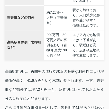
待されます。
駅から離れてお
約7.2万円～
り、人口減少の影
吉井町などの郊外
／坪（下落傾
響を受けやすく、
向）
価格は低めです。
200万円～30
エリア内でも地価
万円／坪の事
には上下差があ
高崎駅具体例（岩押町
例もあり（岩
り、駅近ほど高
など）
押町 最大190
く、広さや立地条
万円／坪）
件で変動します。
高崎駅周辺は、再開発の進行や駅近の旺盛な利便性により坪
単価が高く、41.6万円という水準が見られます。一方、吉井
町など郊外では坪7.2万円～と、駅周辺に比べておおよそ６
分の１程度にとどまります。
さらに具体的な取引事例として、岩押町では坪あたり190万