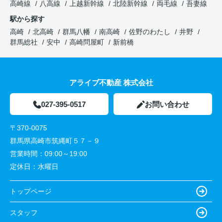
高崎線
八高線
上越新幹線
北陸新幹線
両毛線
吾妻線
駅から探す
高崎
北高崎
群馬八幡
南高崎
佐野のわたし
井野
群馬総社
安中
高崎問屋町
新前橋
アライブ不動産 株式会社
027-395-0517
お問い合わせ
〒370-0075
群馬県高崎市筑縄町５７－９
営業時間：
09:00～19:00
定休日：
水曜日
トップページ
スタッフ