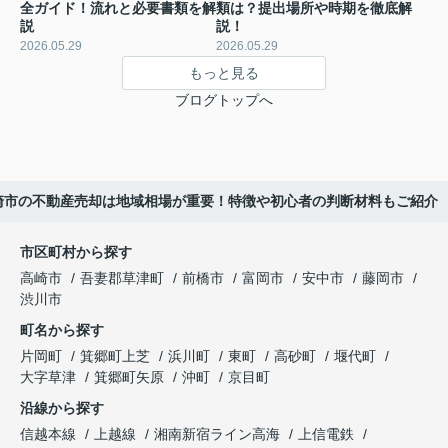
全ガイド！流れと必要書類を解
類は？提出場所や時期を徹底解
説
説！
2026.05.29
2026.05.29
もっと見る
ブログトップへ
崎市の不動産売却は地域相場が重要！特徴や初心者の判断材料もご紹介
市区町村から探す
高崎市
吾妻郡草津町
前橋市
富岡市
安中市
藤岡市
渋川市
町名から探す
片岡町
箕郷町上芝
浜川町
東町
高砂町
堰代町
大字草津
箕郷町矢原
沖町
京目町
沿線から探す
信越本線
上越線
湘南新宿ライン高海
上信電鉄