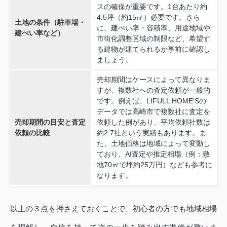
スの確保が重要です。1台あたり約
4.5坪（約15㎡）必要です。さら
土地の条件（駐車場・
に、建ぺい率・容積率、用途地域や
建ぺい率など）
市街化調整区域の制限など、希望す
る建物が建てられるか事前に確認し
ましょう。
売却期間はケースによって異なりま
すが、複数社への査定依頼が一般的
です。例えば、LIFULL HOME’Sの
データでは高崎市で複数社に査定を
売却期間の目安と査定
依頼した例があり、平均依頼社数は
依頼の比較
約2.7社という実績もあります。ま
た、土地価格は地域によって変動し
ており、AI査定や推定相場（例：敷
地70㎡で坪約25万円）なども参考に
なります。
以上の３点を押さえておくことで、初心者の方でも地域相場