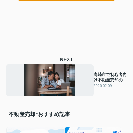
NEXT
高崎市で初心者向
け不動産売却の注
意点は？安心して
2026.02.09
進めるための基本
を解説
”不動産売却”おすすめ記事