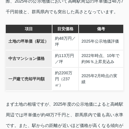
際、2025年の公示地価において高崎駅周辺の坪単価は48万7
千円前後と、群馬県内でも突出した高さとなっています。
項目
目安価格
備考
約48万円／
土地の坪単価（駅近）
2025年公示地価評価
坪
約113万円
2022年時点、10年で
中古マンション価格
／坪
約96％上昇見込み
約2200万
2025年2月時点の実
一戸建て売却平均額
円（237
績
㎡）
まず土地の相場ですが、2025年度の公示地価によると高崎駅
周辺では坪単価が約48万7千円と、群馬県内で最も高い水準
です。また、駅からの距離が近いほど価格が高くなる傾向が