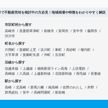
市で不動産売却を検討中の方必見！地域相場や特徴をわかりやすく解説
市区町村から探す
高崎市
吾妻郡草津町
前橋市
富岡市
安中市
藤岡市
渋川市
町名から探す
片岡町
箕郷町上芝
浜川町
東町
高砂町
堰代町
大字草津
箕郷町矢原
沖町
京目町
沿線から探す
信越本線
上越線
湘南新宿ライン高海
上信電鉄
高崎線
八高線
上越新幹線
北陸新幹線
両毛線
吾妻線
駅から探す
高崎
北高崎
群馬八幡
南高崎
佐野のわたし
井野
群馬総社
安中
高崎問屋町
新前橋