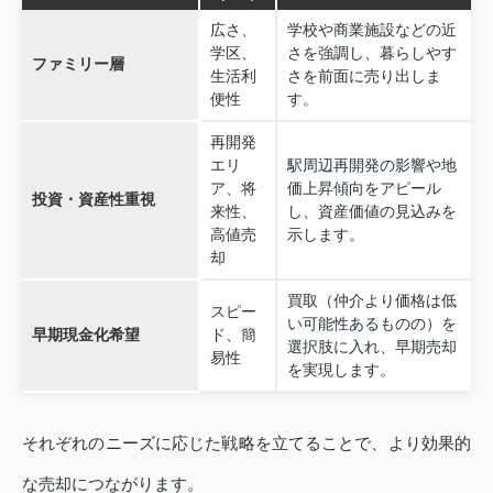
広さ、
学校や商業施設などの近
学区、
さを強調し、暮らしやす
ファミリー層
生活利
さを前面に売り出しま
便性
す。
再開発
エリ
駅周辺再開発の影響や地
ア、将
価上昇傾向をアピール
投資・資産性重視
来性、
し、資産価値の見込みを
高値売
示します。
却
買取（仲介より価格は低
スピー
い可能性あるものの）を
早期現金化希望
ド、簡
選択肢に入れ、早期売却
易性
を実現します。
それぞれのニーズに応じた戦略を立てることで、より効果的
な売却につながります。