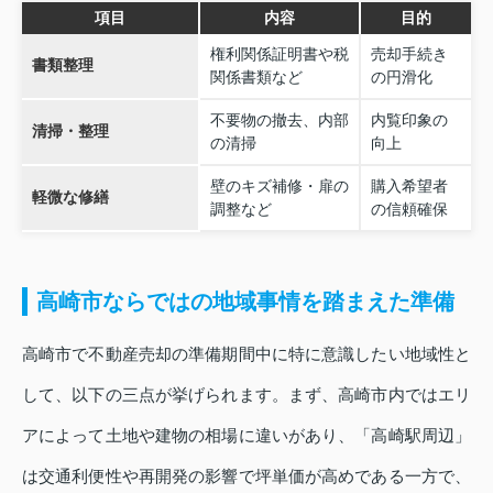
項目
内容
目的
権利関係証明書や税
売却手続き
書類整理
関係書類など
の円滑化
不要物の撤去、内部
内覧印象の
清掃・整理
の清掃
向上
壁のキズ補修・扉の
購入希望者
軽微な修繕
調整など
の信頼確保
高崎市ならではの地域事情を踏まえた準備
高崎市で不動産売却の準備期間中に特に意識したい地域性と
して、以下の三点が挙げられます。まず、高崎市内ではエリ
アによって土地や建物の相場に違いがあり、「高崎駅周辺」
は交通利便性や再開発の影響で坪単価が高めである一方で、