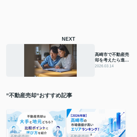
NEXT
高崎市で不動産売
却を考えたら進め
方はどうする？全
2026.03.14
体像を知りたい方
におすすめ
”不動産売却”おすすめ記事
不動産売却
不動産売却