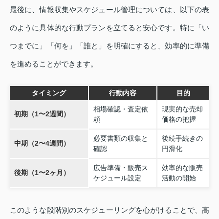
最後に、情報収集やスケジュール管理については、以下の表
のように具体的な行動プランを立てると安心です。特に「い
つまでに」「何を」「誰と」を明確にすると、効率的に準備
を進めることができます。
タイミング
行動内容
目的
相場確認・査定依
現実的な売却
初期（1〜2週間）
頼
価格の把握
必要書類の収集と
後続手続きの
中期（2〜4週間）
確認
円滑化
広告準備・販売ス
効率的な販売
後期（1〜2ヶ月）
ケジュール設定
活動の開始
このような段階別のスケジューリングを心がけることで、高