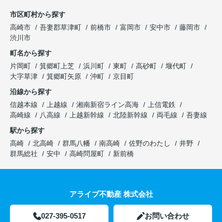
市区町村から探す
高崎市
吾妻郡草津町
前橋市
富岡市
安中市
藤岡市
渋川市
町名から探す
片岡町
箕郷町上芝
浜川町
東町
高砂町
堰代町
大字草津
箕郷町矢原
沖町
京目町
沿線から探す
信越本線
上越線
湘南新宿ライン高海
上信電鉄
高崎線
八高線
上越新幹線
北陸新幹線
両毛線
吾妻線
駅から探す
高崎
北高崎
群馬八幡
南高崎
佐野のわたし
井野
群馬総社
安中
高崎問屋町
新前橋
アライブ不動産 株式会社
027-395-0517
お問い合わせ