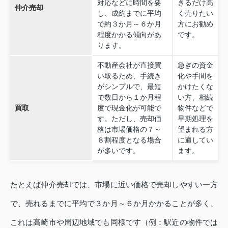
対応などに時間を要
きるだけ高
仲介売却
し、成約までに平均
く売りたい
で約３か月～６か月
方にお勧め
程度かかる傾向があ
です。
ります。
不動産会社が直接買
急ぎの資金
い取るため、手続き
化や手間を
がシンプルで、最短
かけたくな
で数日から１か月程
い方、相続
買取
度で現金化が可能で
物件などで
す。ただし、売却価
早期処理を
格は市場価格の７～
望まれる方
８割程度となる場合
に適してい
が多いです。
ます。
たとえば仲介売却では、市場に近い価格で売却しやすい一方
で、売れるまでに平均で３か月～６か月かかることが多く、
これは高崎市や周辺地域でも同様です（例：駅近の物件では