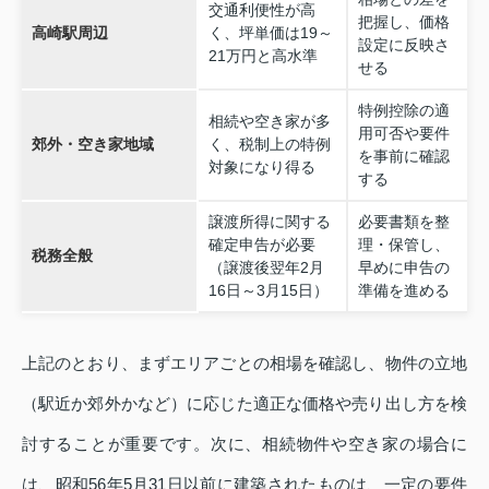
交通利便性が高
把握し、価格
高崎駅周辺
く、坪単価は19～
設定に反映さ
21万円と高水準
せる
特例控除の適
相続や空き家が多
用可否や要件
郊外・空き家地域
く、税制上の特例
を事前に確認
対象になり得る
する
譲渡所得に関する
必要書類を整
確定申告が必要
理・保管し、
税務全般
（譲渡後翌年2月
早めに申告の
16日～3月15日）
準備を進める
上記のとおり、まずエリアごとの相場を確認し、物件の立地
（駅近か郊外かなど）に応じた適正な価格や売り出し方を検
討することが重要です。次に、相続物件や空き家の場合に
は、昭和56年5月31日以前に建築されたものは、一定の要件