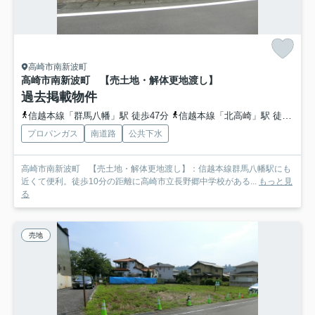
高崎市南新波町
高崎市南新波町 【売土地・解体更地渡し】
過去掲載物件
信越本線「群馬八幡」駅 徒歩47分
信越本線「北高崎」駅 徒歩48分
プロパンガス
南道路
公共下水
高崎市南新波町 【売土地・解体更地渡し】：信越本線群馬八幡駅にも
近くて便利。徒歩10分の距離に高崎市立長野郷中学校がある...
もっと見
る
売地