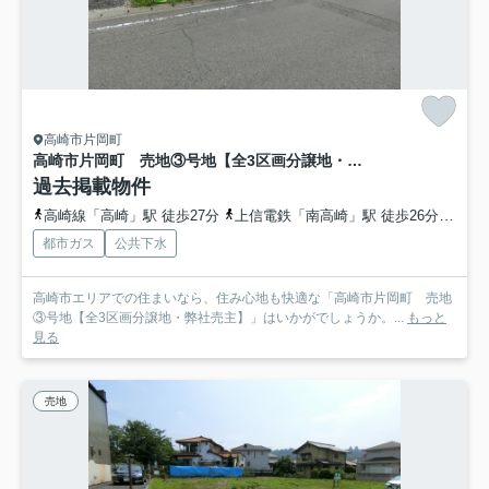
高崎市片岡町
高崎市片岡町 売地③号地【全3区画分譲地・弊社売主】
過去掲載物件
高崎線「高崎」駅 徒歩27分
上信電鉄「南高崎」駅 徒歩26分
上信
都市ガス
公共下水
高崎市エリアでの住まいなら、住み心地も快適な「高崎市片岡町 売地
③号地【全3区画分譲地・弊社売主】」はいかがでしょうか。...
もっと
見る
売地