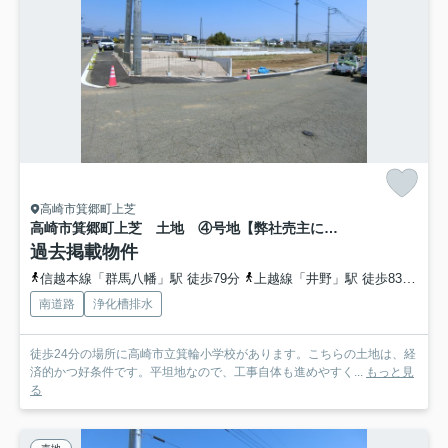
高崎市箕郷町上芝
高崎市箕郷町上芝 土地 ④号地【弊社売主につき仲介手数料不要】
過去掲載物件
信越本線「群馬八幡」駅 徒歩79分
上越線「井野」駅 徒歩83分
信
南道路
浄化槽排水
徒歩24分の場所に高崎市立箕輪小学校があります。こちらの土地は、経
済的かつ好条件です。平坦地なので、工事自体も進めやすく...
もっと見
る