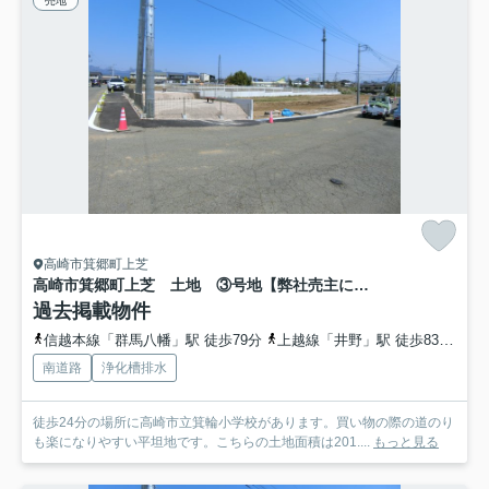
売地
高崎市箕郷町上芝
高崎市箕郷町上芝 土地 ③号地【弊社売主につき仲介手数料不要】
過去掲載物件
信越本線「群馬八幡」駅 徒歩79分
上越線「井野」駅 徒歩83分
信
南道路
浄化槽排水
徒歩24分の場所に高崎市立箕輪小学校があります。買い物の際の道のり
も楽になりやすい平坦地です。こちらの土地面積は201....
もっと見る