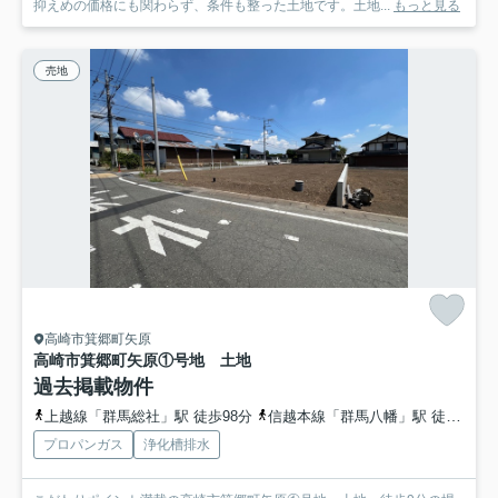
抑えめの価格にも関わらず、条件も整った土地です。土地...
もっと見る
売地
高崎市箕郷町矢原
高崎市箕郷町矢原①号地 土地
過去掲載物件
上越線「群馬総社」駅 徒歩98分
信越本線「群馬八幡」駅 徒歩102分
プロパンガス
浄化槽排水