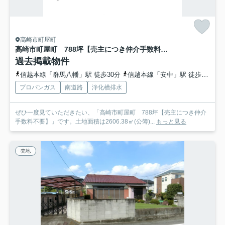
高崎市町屋町
高崎市町屋町 788坪【売主につき仲介手数料不要】
過去掲載物件
信越本線「群馬八幡」駅 徒歩30分
信越本線「安中」駅 徒歩57分
プロパンガス
南道路
浄化槽排水
ぜひ一度見ていただきたい、「高崎市町屋町 788坪【売主につき仲介
手数料不要】」です。土地面積は2606.38㎡(公簿)...
もっと見る
売地