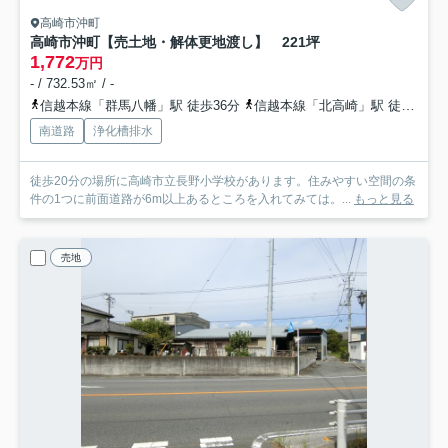
高崎市沖町
高崎市沖町【売土地・解体更地渡し】 221坪
1,772
万円
- / 732.53㎡ / -
信越本線「群馬八幡」駅 徒歩36分
信越本線「北高崎」駅 徒歩62分
南道路
浄化槽排水
徒歩20分の場所に高崎市立長野小学校があります。住みやすい空間の条
件の1つに前面道路が6m以上あるところを入れてみては。...
もっと見る
売地