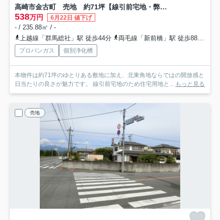
高崎市金古町 売地 約71坪【線引前宅地・弊社売主】
538
万円
6月22日 値下げ
- / 235.88㎡ / -
上越線「群馬総社」駅 徒歩44分
両毛線「新前橋」駅 徒歩88分
両
プロパンガス
個別浄化槽
本物件は約71坪のゆとりある敷地に加え、北東角地ならではの開放感と
日当たりの良さが魅力です。 線引前宅地のため住宅用地と...
もっと見る
売地