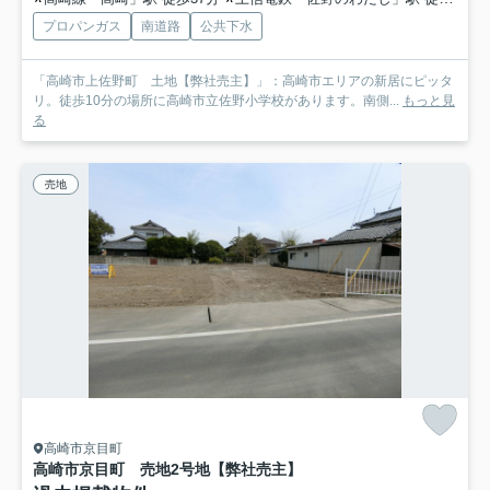
プロパンガス
南道路
公共下水
「高崎市上佐野町 土地【弊社売主】」：高崎市エリアの新居にピッタ
リ。徒歩10分の場所に高崎市立佐野小学校があります。南側...
もっと見
る
売地
高崎市京目町
高崎市京目町 売地2号地【弊社売主】