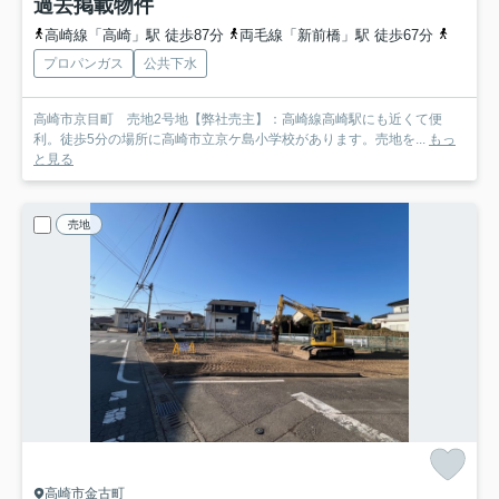
過去掲載物件
高崎線「高崎」駅 徒歩87分
両毛線「新前橋」駅 徒歩67分
高崎線
プロパンガス
公共下水
高崎市京目町 売地2号地【弊社売主】：高崎線高崎駅にも近くて便
利。徒歩5分の場所に高崎市立京ケ島小学校があります。売地を...
もっ
と見る
売地
高崎市金古町