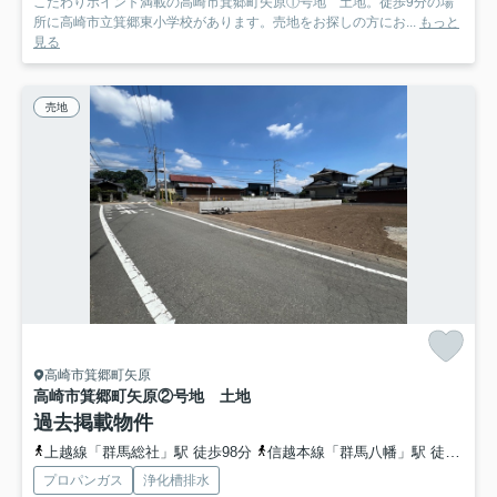
こだわりポイント満載の高崎市箕郷町矢原①号地 土地。徒歩9分の場
所に高崎市立箕郷東小学校があります。売地をお探しの方にお...
もっと
見る
売地
高崎市箕郷町矢原
高崎市箕郷町矢原②号地 土地
過去掲載物件
上越線「群馬総社」駅 徒歩98分
信越本線「群馬八幡」駅 徒歩102分
プロパンガス
浄化槽排水