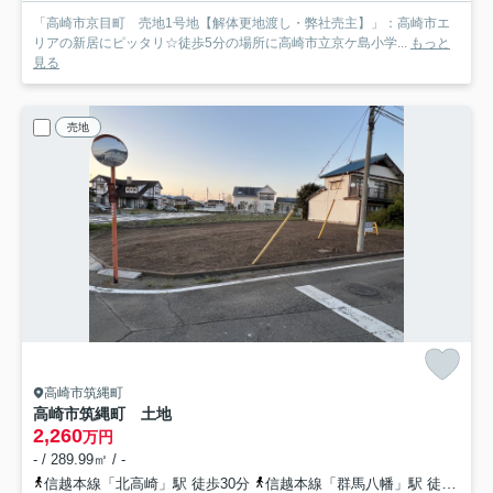
「高崎市京目町 売地1号地【解体更地渡し・弊社売主】」：高崎市エ
リアの新居にピッタリ☆徒歩5分の場所に高崎市立京ケ島小学...
もっと
見る
売地
高崎市筑縄町
高崎市筑縄町 土地
2,260
万円
- / 289.99㎡ / -
信越本線「北高崎」駅 徒歩30分
信越本線「群馬八幡」駅 徒歩44分