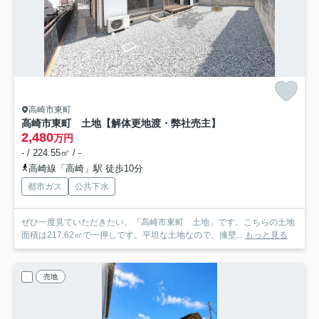
高崎市東町
高崎市東町 土地【解体更地渡・弊社売主】
2,480
万円
- / 224.55㎡ / -
高崎線「高崎」駅 徒歩10分
都市ガス
公共下水
ぜひ一度見ていただきたい、「高崎市東町 土地」です。こちらの土地
面積は217.62㎡で一押しです。平坦な土地なので、擁壁...
もっと見る
売地