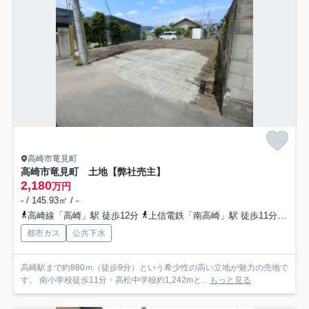
高崎市竜見町
高崎市竜見町 土地【弊社売主】
2,180
万円
- / 145.93㎡ / -
高崎線「高崎」駅 徒歩12分
上信電鉄「南高崎」駅 徒歩11分
上信
都市ガス
公共下水
高崎駅まで約880ｍ（徒歩9分）という希少性の高い立地が魅力の売地で
す。 南小学校徒歩11分・高松中学校約1,242mと...
もっと見る