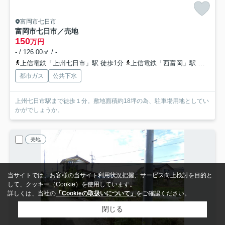
富岡市七日市
富岡市七日市／売地
150
万円
- / 126.00㎡ / -
上信電鉄「上州七日市」駅 徒歩1分
上信電鉄「西富岡」駅 徒歩12分
都市ガス
公共下水
上州七日市駅まで徒歩１分。敷地面積約18坪の為、駐車場用地としてい
かがでしょうか。
売地
当サイトでは、お客様の当サイト利用状況把握、サービス向上検討を目的と
して、クッキー（Cookie）を使用しています。
詳しくは、当社の
「Cookieの取扱いについて」
をご確認ください。
閉じる