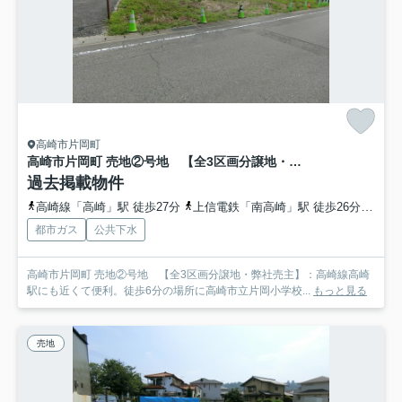
高崎市片岡町
高崎市片岡町 売地②号地 【全3区画分譲地・弊社売主】
過去掲載物件
高崎線「高崎」駅 徒歩27分
上信電鉄「南高崎」駅 徒歩26分
上信
都市ガス
公共下水
高崎市片岡町 売地②号地 【全3区画分譲地・弊社売主】：高崎線高崎
駅にも近くて便利。徒歩6分の場所に高崎市立片岡小学校...
もっと見る
売地