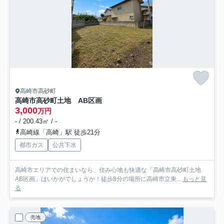
高崎市高砂町
高崎市高砂町土地 AB区画
3,000
万円
- / 200.43㎡ / -
高崎線「高崎」駅 徒歩21分
都市ガス
公共下水
高崎市エリアでの住まいなら、住み心地も快適な「高崎市高砂町土地
AB区画」はいかがでしょうか！徒歩8分の場所に高崎市立東...
もっと見
る
売地