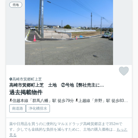
売地
高崎市箕郷町上芝
高崎市箕郷町上芝 土地 ②号地【弊社売主につき仲介手数料不要】
過去掲載物件
信越本線「群馬八幡」駅 徒歩79分
上越線「井野」駅 徒歩83分
信
南道路
浄化槽排水
薬や日用品を買うのに便利なマルエドラッグ高崎箕郷店まで352mで
す。少しでも金銭的な負担を減らすために、土地の購入価格は...
もっと
見る