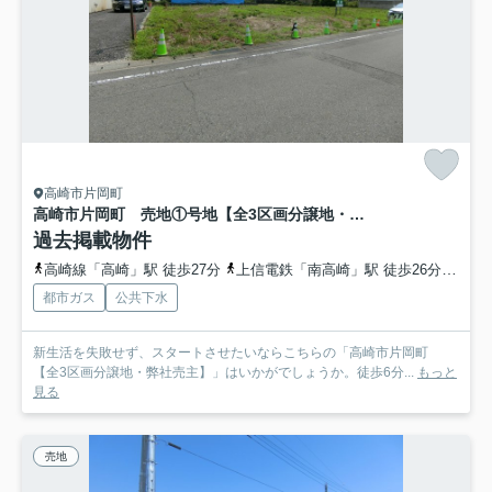
高崎市片岡町
高崎市片岡町 売地①号地【全3区画分譲地・弊社売主】
過去掲載物件
高崎線「高崎」駅 徒歩27分
上信電鉄「南高崎」駅 徒歩26分
上信
都市ガス
公共下水
新生活を失敗せず、スタートさせたいならこちらの「高崎市片岡町
【全3区画分譲地・弊社売主】」はいかがでしょうか。徒歩6分...
もっと
見る
売地