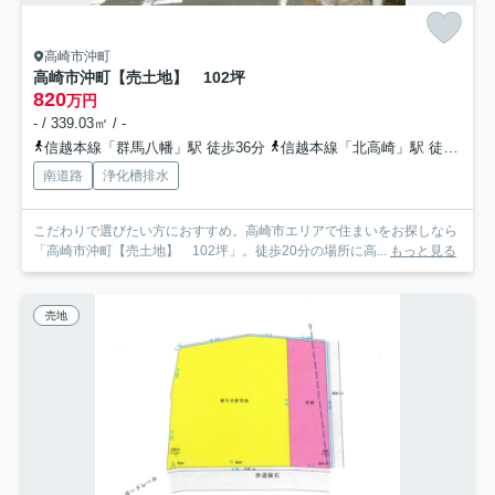
高崎市沖町
高崎市沖町【売土地】 102坪
820
万円
- / 339.03㎡ / -
信越本線「群馬八幡」駅 徒歩36分
信越本線「北高崎」駅 徒歩62分
南道路
浄化槽排水
こだわりで選びたい方におすすめ。高崎市エリアで住まいをお探しなら
「高崎市沖町【売土地】 102坪」。徒歩20分の場所に高...
もっと見る
売地