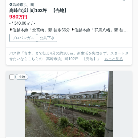
高崎市浜川町
高崎市浜川町102坪 【売地】
980
万円
- / 340.00㎡ / -
信越本線「北高崎」駅 徒歩66分
信越本線「群馬八幡」駅 徒歩69分
プロパンガス
公共下水
バス停「青木」まで徒歩4分の約308ｍ。新生活を失敗せず、スタートさ
せたいならこちらの「高崎市浜川町102坪 【売地】」...
もっと見る
売地