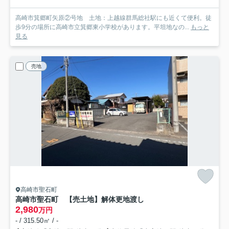
高崎市箕郷町矢原②号地 土地：上越線群馬総社駅にも近くて便利。徒
歩9分の場所に高崎市立箕郷東小学校があります。平坦地なの...
もっと
見る
売地
高崎市聖石町
高崎市聖石町 【売土地】解体更地渡し
2,980
万円
- / 315.50㎡ / -