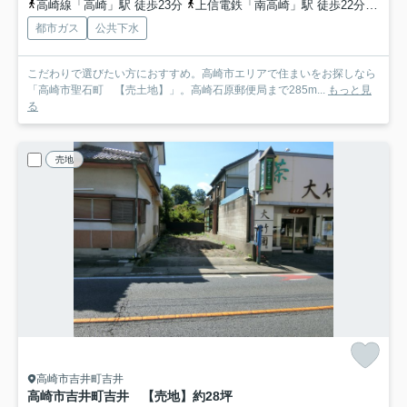
高崎線「高崎」駅 徒歩23分
上信電鉄「南高崎」駅 徒歩22分
信越
都市ガス
公共下水
こだわりで選びたい方におすすめ。高崎市エリアで住まいをお探しなら
「高崎市聖石町 【売土地】」。高崎石原郵便局まで285m...
もっと見
る
売地
高崎市吉井町吉井
高崎市吉井町吉井 【売地】約28坪