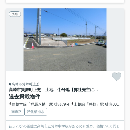
売地
高崎市箕郷町上芝
高崎市箕郷町上芝 土地 ①号地【弊社売主につき仲介手数料不要】
過去掲載物件
信越本線「群馬八幡」駅 徒歩79分
上越線「井野」駅 徒歩83分
信
南道路
浄化槽排水
徒歩20分の距離に高崎市立箕郷中学校があるのも魅力。価格590万円と