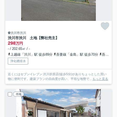
渋川市渋川
渋川市渋川 土地【弊社売主】
298
万円
- / 202.65㎡ / -
上越線「渋川」駅 徒歩89分
吾妻線「金島」駅 徒歩70分
吾妻線「祖母島」駅 徒歩76分
浄化槽排水
近くにはセブンイレブン 渋川折原店(徒歩5分)がありちょっとした買い
物に便利です。建築プランの自由度が高い、平坦な地勢で...
もっと見る
売地