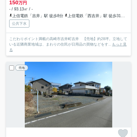
150
万円
- / 93.13㎡ / -
上信電鉄「吉井」駅 徒歩8分
上信電鉄「西吉井」駅 徒歩31分
上信
公共下水
こだわりポイント満載の高崎市吉井町吉井 【売地】約28坪。立地して
いる近隣商業地域は、まわりの住民が日用品の買物などをす...
もっと見
る
売地