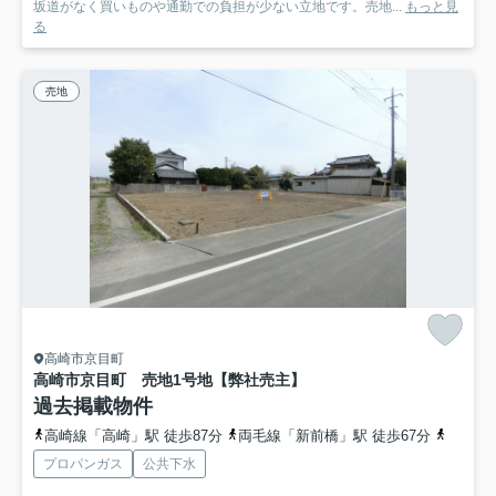
坂道がなく買いものや通勤での負担が少ない立地です。売地...
もっと見
る
売地
高崎市京目町
高崎市京目町 売地1号地【弊社売主】
過去掲載物件
高崎線「高崎」駅 徒歩87分
両毛線「新前橋」駅 徒歩67分
高崎線
プロパンガス
公共下水