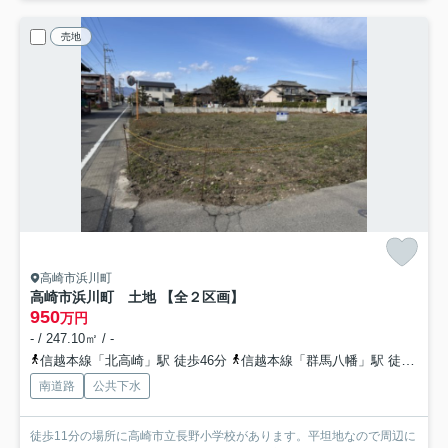
売地
高崎市浜川町
高崎市浜川町 土地 【全２区画】
950
万円
- / 247.10㎡ / -
信越本線「北高崎」駅 徒歩46分
信越本線「群馬八幡」駅 徒歩52分
南道路
公共下水
徒歩11分の場所に高崎市立長野小学校があります。平坦地なので周辺に