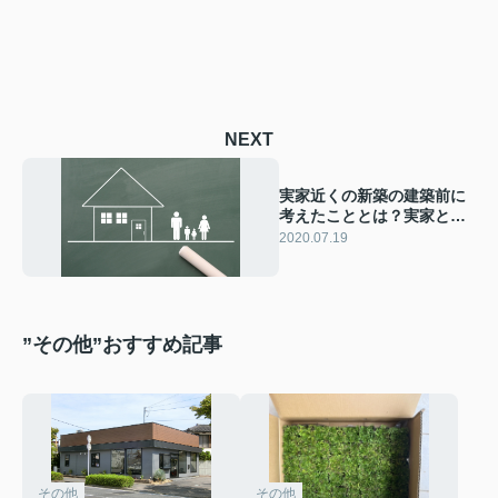
NEXT
実家近くの新築の建築前に
考えたこととは？実家と新
築の具体的な距離とは？
2020.07.19
”その他”おすすめ記事
その他
その他