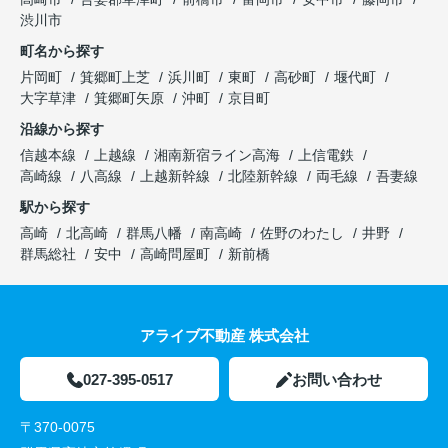
渋川市
町名から探す
片岡町
箕郷町上芝
浜川町
東町
高砂町
堰代町
大字草津
箕郷町矢原
沖町
京目町
沿線から探す
信越本線
上越線
湘南新宿ライン高海
上信電鉄
高崎線
八高線
上越新幹線
北陸新幹線
両毛線
吾妻線
駅から探す
高崎
北高崎
群馬八幡
南高崎
佐野のわたし
井野
群馬総社
安中
高崎問屋町
新前橋
アライブ不動産 株式会社
027-395-0517
お問い合わせ
〒370-0075