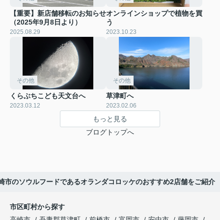
【重要】新店舗移転のお知らせ
オンラインショップで植物を買
（2025年9月8日より）
う
2025.08.29
2023.10.23
その他
その他
くらぶちこども天文台へ
草津町へ
2023.03.12
2023.02.06
もっと見る
ブログトップへ
崎市のソウルフードであるオランダコロッケのおすすめ2店舗をご紹介
市区町村から探す
高崎市
吾妻郡草津町
前橋市
富岡市
安中市
藤岡市