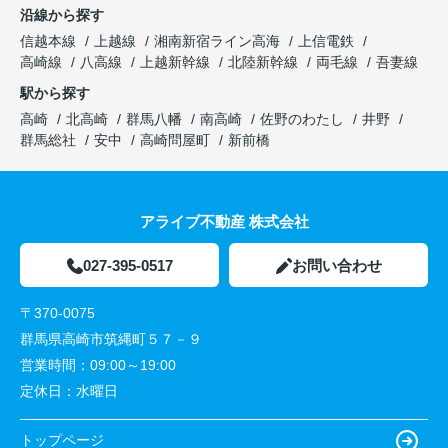
沿線から探す
信越本線
上越線
湘南新宿ライン高海
上信電鉄
高崎線
八高線
上越新幹線
北陸新幹線
両毛線
吾妻線
駅から探す
高崎
北高崎
群馬八幡
南高崎
佐野のわたし
井野
群馬総社
安中
高崎問屋町
新前橋
アライブ不動産 株式会社
027-395-0517
お問い合わせ
〒370-0075
群馬県高崎市筑縄町５７－９
営業時間：
09:00～19:00
定休日：
水曜日
トップページ