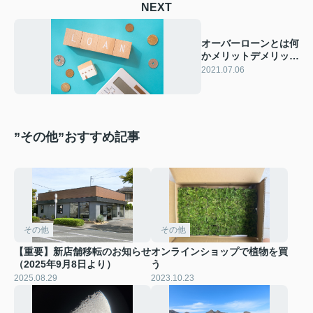
NEXT
オーバーローンとは何
かメリットデメリット
を解説！
2021.07.06
”その他”おすすめ記事
その他
その他
【重要】新店舗移転のお知らせ
オンラインショップで植物を買
（2025年9月8日より）
う
2025.08.29
2023.10.23