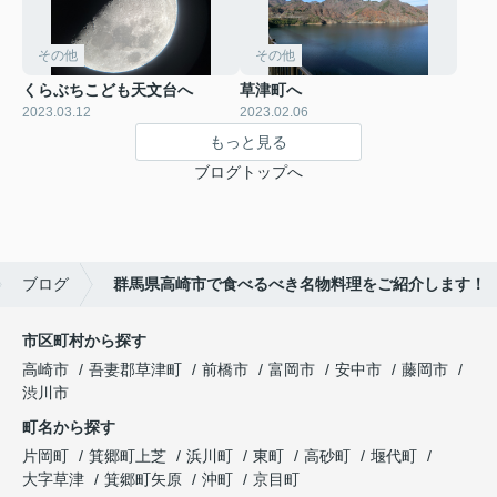
その他
その他
くらぶちこども天文台へ
草津町へ
2023.03.12
2023.02.06
もっと見る
ブログトップへ
ブログ
群馬県高崎市で食べるべき名物料理をご紹介します！
市区町村から探す
高崎市
吾妻郡草津町
前橋市
富岡市
安中市
藤岡市
渋川市
町名から探す
片岡町
箕郷町上芝
浜川町
東町
高砂町
堰代町
大字草津
箕郷町矢原
沖町
京目町