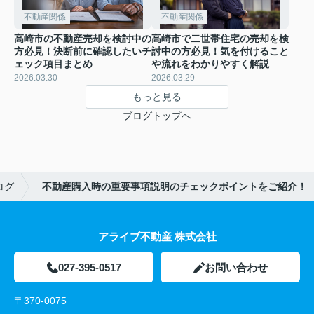
不動産関係
不動産関係
高崎市の不動産売却を検討中の
高崎市で二世帯住宅の売却を検
方必見！決断前に確認したいチ
討中の方必見！気を付けること
ェック項目まとめ
や流れをわかりやすく解説
2026.03.30
2026.03.29
もっと見る
ブログトップへ
ログ
不動産購入時の重要事項説明のチェックポイントをご紹介！
アライブ不動産 株式会社
027-395-0517
お問い合わせ
〒370-0075