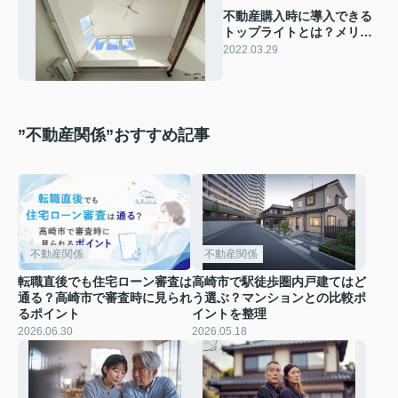
不動産購入時に導入できる
トップライトとは？メリッ
ト・デメリットも解説！
2022.03.29
”不動産関係”おすすめ記事
不動産関係
不動産関係
転職直後でも住宅ローン審査は
高崎市で駅徒歩圏内戸建てはど
通る？高崎市で審査時に見られ
う選ぶ？マンションとの比較ポ
るポイント
イントを整理
2026.06.30
2026.05.18