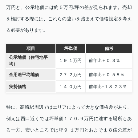
万円と、公示地価には約５万円/坪の差が見られます。売却
を検討する際には、これらの違いを踏まえて価格設定を考え
る必要があります。
項目
坪単価
備考
公示地価（住宅地平
１９.１万円
前年比＋０.３％
均）
全用途平均地価
２７.２万円
前年比＋０.５８％
実勢価格
１４.０万円
前年比−１８.２３％
特に、高崎駅周辺ではエリアによって大きな価格差があり、
例えば西口近くでは坪単価１７０.９万円に達する場所もあ
る一方、安いところでは坪９.１万円とおよそ１８倍の差が