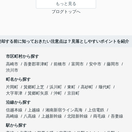
もっと見る
ブログトップへ
売却する前に知っておきたい注意点は？見落としやすいポイントを紹介
市区町村から探す
高崎市
吾妻郡草津町
前橋市
富岡市
安中市
藤岡市
渋川市
町名から探す
片岡町
箕郷町上芝
浜川町
東町
高砂町
堰代町
大字草津
箕郷町矢原
沖町
京目町
沿線から探す
信越本線
上越線
湘南新宿ライン高海
上信電鉄
高崎線
八高線
上越新幹線
北陸新幹線
両毛線
吾妻線
駅から探す