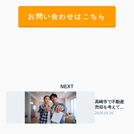
お問い合わせはこちら
NEXT
高崎市で不動産
売却を考えてい
ますか 売主準
2026.02.26
備の流れや必要
な手順を紹介