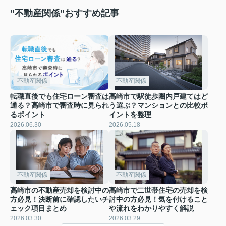
”不動産関係”おすすめ記事
不動産関係
不動産関係
転職直後でも住宅ローン審査は
高崎市で駅徒歩圏内戸建てはど
通る？高崎市で審査時に見られ
う選ぶ？マンションとの比較ポ
るポイント
イントを整理
2026.06.30
2026.05.18
不動産関係
不動産関係
高崎市の不動産売却を検討中の
高崎市で二世帯住宅の売却を検
方必見！決断前に確認したいチ
討中の方必見！気を付けること
ェック項目まとめ
や流れをわかりやすく解説
2026.03.30
2026.03.29