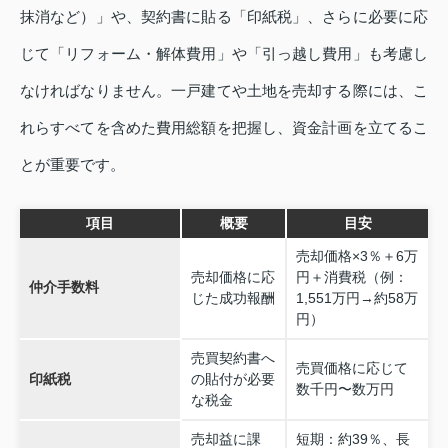
抹消など）」や、契約書に貼る「印紙税」、さらに必要に応
じて「リフォーム・解体費用」や「引っ越し費用」も考慮し
なければなりません。一戸建てや土地を売却する際には、こ
れらすべてを含めた費用総額を把握し、資金計画を立てるこ
とが重要です。
項目
概要
目安
売却価格×3％＋6万
売却価格に応
円＋消費税（例：
仲介手数料
じた成功報酬
1,551万円→約58万
円）
売買契約書へ
売買価格に応じて
印紙税
の貼付が必要
数千円〜数万円
な税金
売却益に課
短期：約39％、長