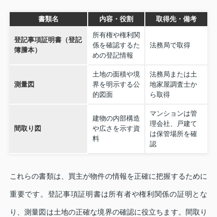
書類名
内容・役割
取得先・備考
所有権や権利関
登記事項証明書（登記
係を確認するた
法務局で取得
簿謄本）
めの登記情報
土地の面積や境
法務局または土
測量図
界を明示する公
地家屋調査士か
的図面
ら取得
マンションは管
建物の内部構造
理会社、戸建て
間取り図
や広さを示す資
は保管場所を確
料
認
これらの書類は、買主が物件の情報を正確に把握するために
重要です。登記事項証明書は所有者や権利関係の証明とな
り、測量図は土地の正確な境界の確認に役立ちます。間取り