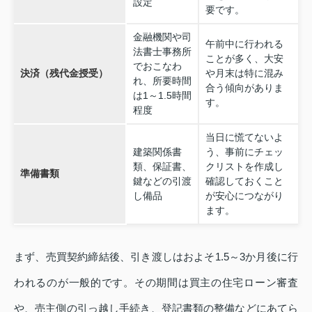
設定
要です。
金融機関や司
午前中に行われる
法書士事務所
ことが多く、大安
でおこなわ
決済（残代金授受）
や月末は特に混み
れ、所要時間
合う傾向がありま
は1～1.5時間
す。
程度
当日に慌てないよ
建築関係書
う、事前にチェッ
類、保証書、
クリストを作成し
準備書類
鍵などの引渡
確認しておくこと
し備品
が安心につながり
ます。
まず、売買契約締結後、引き渡しはおよそ
1.5～3か月後
に行
われるのが一般的です。その期間は買主の住宅ローン審査
や、売主側の引っ越し手続き、登記書類の整備などにあてら