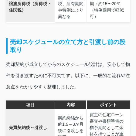
譲渡所得税（所得税・
税、所有期間
期：約15〜20％
住民税）
や特例により
（特例適用で軽減
異なる
可）
売却スケジュールの立て方と引渡し前の段
取り
売却契約が成立してからのスケジュール設計は、安心して物
件を引き渡すために不可欠です。以下に、一般的な流れや注
意点をわかりやすく整理しました。
項目
内容
ポイント
買主の住宅ローン
契約締結から
審査や書類準備の
約1.5～3か月
売買契約後～引渡し
猶予期間として余
後に引渡しを
裕を持つことが重