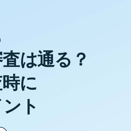
も
審査は通る？
査時に
イント