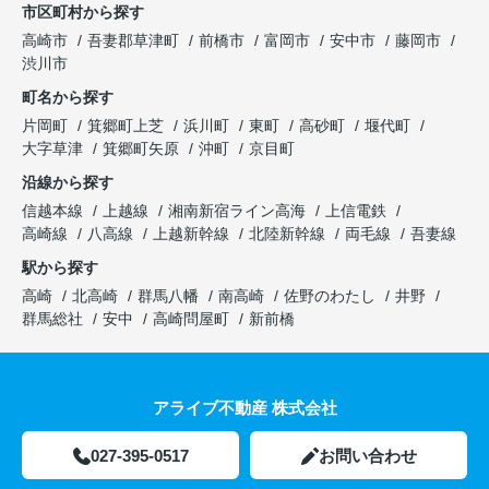
市区町村から探す
高崎市
吾妻郡草津町
前橋市
富岡市
安中市
藤岡市
渋川市
町名から探す
片岡町
箕郷町上芝
浜川町
東町
高砂町
堰代町
大字草津
箕郷町矢原
沖町
京目町
沿線から探す
信越本線
上越線
湘南新宿ライン高海
上信電鉄
高崎線
八高線
上越新幹線
北陸新幹線
両毛線
吾妻線
駅から探す
高崎
北高崎
群馬八幡
南高崎
佐野のわたし
井野
群馬総社
安中
高崎問屋町
新前橋
アライブ不動産 株式会社
027-395-0517
お問い合わせ