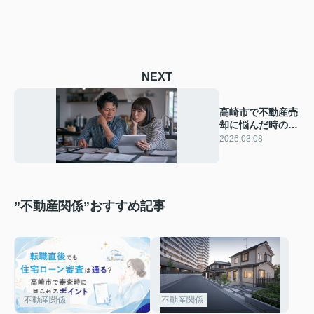
NEXT
高崎市で不動産売
却に悩んだ時の整
理方法は？状況別
2026.03.08
にポイントをまと
めて解説
”不動産関係”おすすめ記事
不動産関係
不動産関係