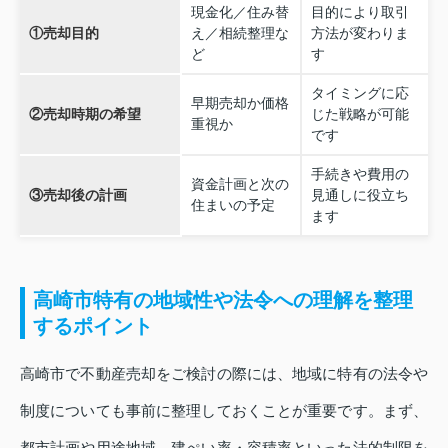
現金化／住み替
目的により取引
①売却目的
え／相続整理な
方法が変わりま
ど
す
タイミングに応
早期売却か価格
②売却時期の希望
じた戦略が可能
重視か
です
手続きや費用の
資金計画と次の
③売却後の計画
見通しに役立ち
住まいの予定
ます
高崎市特有の地域性や法令への理解を整理
するポイント
高崎市で不動産売却をご検討の際には、地域に特有の法令や
制度についても事前に整理しておくことが重要です。まず、
都市計画や用途地域、建ぺい率・容積率といった法的制限を