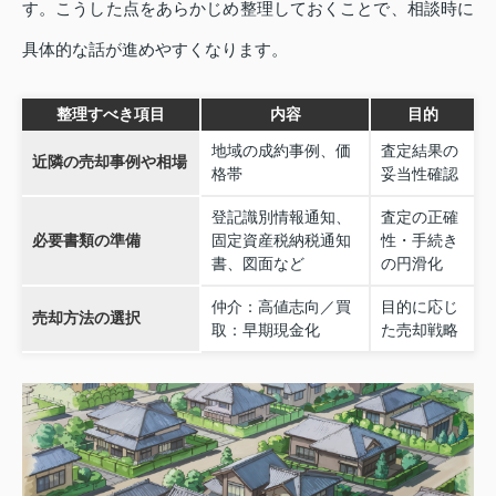
す。こうした点をあらかじめ整理しておくことで、相談時に
具体的な話が進めやすくなります。
整理すべき項目
内容
目的
地域の成約事例、価
査定結果の
近隣の売却事例や相場
格帯
妥当性確認
登記識別情報通知、
査定の正確
必要書類の準備
固定資産税納税通知
性・手続き
書、図面など
の円滑化
仲介：高値志向／買
目的に応じ
売却方法の選択
取：早期現金化
た売却戦略