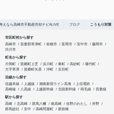
えなら高崎市不動産売却ナビALIVE
ブログ
こうもり対策
市区町村から探す
高崎市
吾妻郡草津町
前橋市
富岡市
安中市
藤岡市
渋川市
町名から探す
片岡町
箕郷町上芝
浜川町
東町
高砂町
堰代町
大字草津
箕郷町矢原
沖町
京目町
沿線から探す
信越本線
上越線
湘南新宿ライン高海
上信電鉄
高崎線
八高線
上越新幹線
北陸新幹線
両毛線
吾妻線
駅から探す
高崎
北高崎
群馬八幡
南高崎
佐野のわたし
井野
群馬総社
安中
高崎問屋町
新前橋