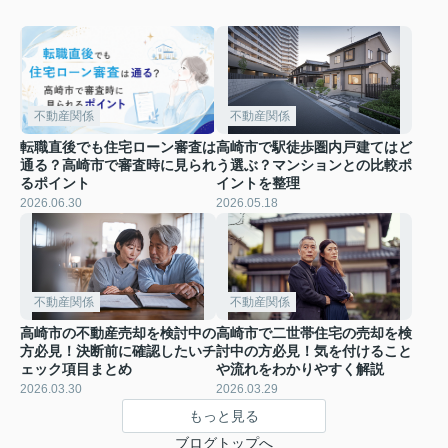
不動産関係
不動産関係
転職直後でも住宅ローン審査は
高崎市で駅徒歩圏内戸建てはど
通る？高崎市で審査時に見られ
う選ぶ？マンションとの比較ポ
るポイント
イントを整理
2026.06.30
2026.05.18
不動産関係
不動産関係
高崎市の不動産売却を検討中の
高崎市で二世帯住宅の売却を検
方必見！決断前に確認したいチ
討中の方必見！気を付けること
ェック項目まとめ
や流れをわかりやすく解説
2026.03.30
2026.03.29
もっと見る
ブログトップへ