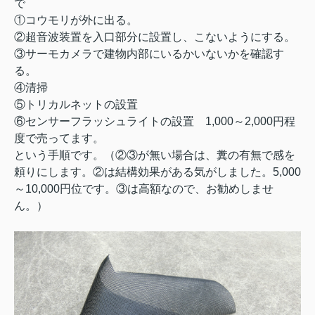
で
①コウモリが外に出る。
②超音波装置を入口部分に設置し、こないようにする。
③サーモカメラで建物内部にいるかいないかを確認す
る。
④清掃
⑤トリカルネットの設置
⑥センサーフラッシュライトの設置 1,000～2,000円程
度で売ってます。
という手順です。（②③が無い場合は、糞の有無で感を
頼りにします。②は結構効果がある気がしました。5,000
～10,000円位です。③は高額なので、お勧めしませ
ん。）